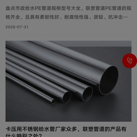
盘点市政给水PE管道规格型号大全，联塑管道PE管道的规
格齐全，且具有柔韧性好、耐腐蚀性强、质轻、抗冲击性
能优良等特点，广泛应用于市政供水系统、建筑给水系统
2026-07-31
等。管材分PE80与PE100两个系列。其中，中小口径
（dn20-dn110）用于支管及小区给水，大口径（dn125-
dn1600）用于市政主干管。
卡压用不锈钢给水管厂家众多，联塑管道的产品有
什么特别之处？