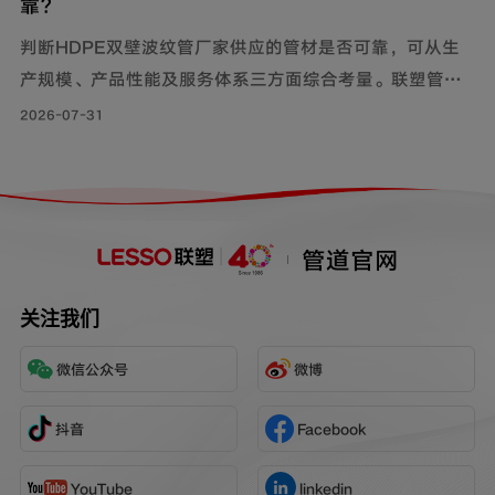
靠？
判断HDPE双壁波纹管厂家供应的管材是否可靠，可从生
产规模、产品性能及服务体系三方面综合考量。联塑管道
深耕行业40年，其HDPE双壁波纹管质量可靠，被广泛用
2026-07-31
于市政工程、住宅小区地下埋设雨水、污水排放;等场景。
管道官网
关注我们
微信公众号
微博
抖音
Facebook
YouTube
linkedin