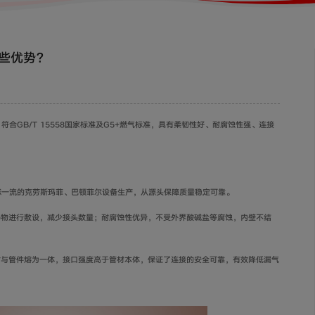
些优势？
符合GB/T 15558国家标准及G5+燃气标准，具有柔韧性好、耐腐蚀性强、连接
用国际一流的克劳斯玛菲、巴顿菲尔设备生产，从源头保障质量稳定可靠。
碍物进行敷设，减少接头数量；耐腐蚀性优异，不受外界酸碱盐等腐蚀，内壁不结
材与管件熔为一体，接口强度高于管材本体，保证了连接的安全可靠，有效降低漏气