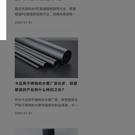
盘点市政给水PE管道规格型号大全，联塑
管道PE管道的规格齐全，且具有柔韧性
好、耐腐蚀性强、质轻、抗冲击性能优良等
2026-07-31
特点，广泛应用于市政供水系统、建筑给水
系统等。管材分PE80与PE100两个系列。
其中，中小口径（dn20-dn110）用于支
管及小区给水，大口径（dn125-
dn1600）用于市政主干管。
卡压用不锈钢给水管厂家众多，联塑
管道的产品有什么特别之处？
作为卡压用不锈钢给水管厂家，联塑管道生
产的不锈钢给水管凭借原材料品质高、卡压
连接可靠及规格齐全等优势，广泛应用于建
2026-07-31
筑给水、冷却循环水系统、气体输送等场
景。