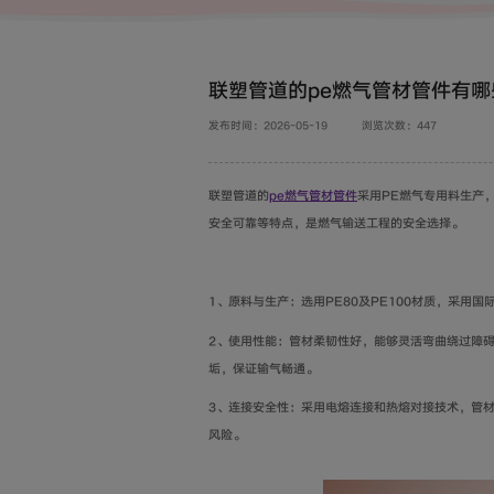
联塑管道的pe燃气管材管件有哪
发布时间：2026-05-19
浏览次数：447
联塑管道的
pe燃气管材管件
采用PE燃气专用料生产，
安全可靠等特点，是燃气输送工程的安全选择。
1、原料与生产：选用PE80及PE100材质，采
2、使用性能：管材柔韧性好，能够灵活弯曲绕过障
垢，保证输气畅通。
3、连接安全性：采用电熔连接和热熔对接技术，管
风险。