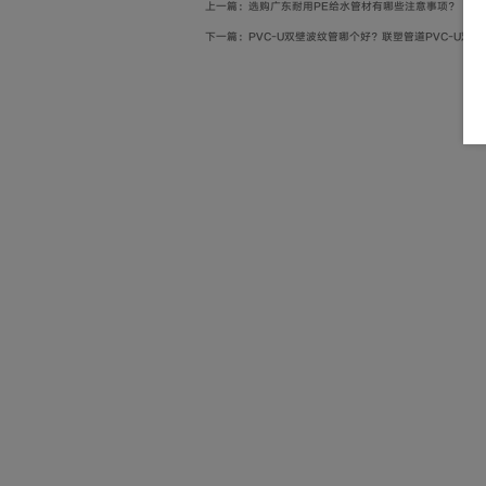
上一篇：选购广东耐用PE给水管材有哪些注意事项？
下一篇：PVC-U双壁波纹管哪个好？联塑管道PVC-U双