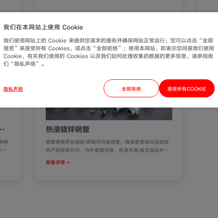
靠，施工成本低，在工程应用中发展迅速。
我们在本网站上使用 Cookie
我们使用网站上的 Cookie 来提供您请求的服务并确保网站正常运行；您可以点击“全部
接受”来接受所有 Cookies，或点击“全部拒绝”；使用本网站，即表示您同意我们使用
Cookie，有关我们使用的 Cookies 以及我们如何处理收集的数据的更多信息，请参阅我
们“隐私声明”。
隐私声明
全部拒绝
接受所有COOKIE
）
热浸镀锌钢管
体树
钢管厚度符合国标;焊缝均匀成线型，每条管皆经过涡流探
连续
伤产品锌层均匀，内外表面光滑，色泽光亮;每支成品外表
构壁
均经过特殊防腐处理。
查看详情 +
比，不
，还
伤