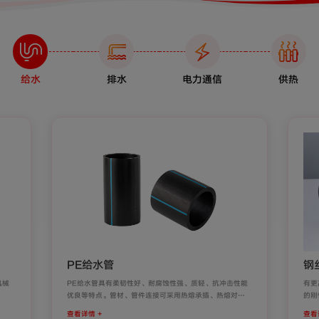
给水
排水
电力通信
供热
PE给水管
钢
机械
PE给水管具有柔韧性好、耐腐蚀性强、质轻、抗冲击性能
有更
优良等特点。管材、管件连接可采用热熔承插、热熔对接
的刚
及电熔等连接方式，使管材、管件熔为一体，系统安全可
滑，
查看详情 +
查看