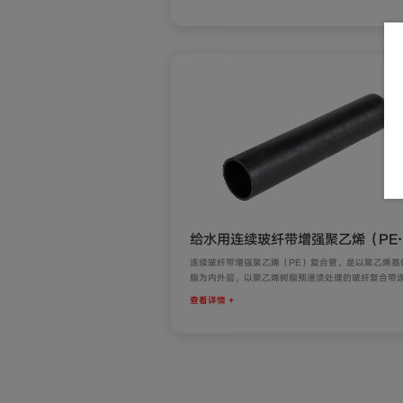
给水用连续玻纤带增强聚乙烯（PE
复合管
连续玻纤带増强聚乙烯（PE）复合管，是以聚乙烯基
脂为内外层，以聚乙烯树脂预浸渍处理的玻纤复合带
螺旋缠绕熔接为増强层，三层复合而成的一种新型结
查看详情 +
管材。
连续玻纤带增强聚乙烯（PE）复合管与PE实壁管相
仅可以显著提升其使用压力、拓展其应用领域。此外
可以提升其耐温性能、抗渗透性、耐化学腐蚀及耐划
性。