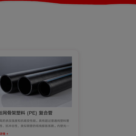
丝网骨架塑料 (PE) 复合管
高的承压强度和抗蠕变性能。具有超过普通纯塑料管
性、抗冲击性，类似钢管的低线膨胀系数。内壁光
不结垢，水流摩擦阻力小，输水能力大，降低能耗。
详情 +