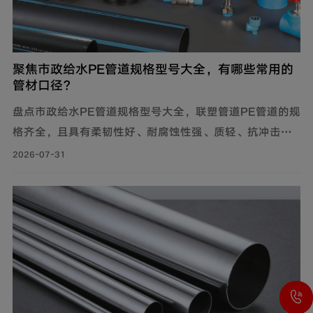
聚焦市政给水PE管道规格型号大全，有哪些常用的
管材口径？
盘点市政给水PE管道规格型号大全，联塑管道PE管道的规
格齐全，且具有柔韧性好、耐腐蚀性强、质轻、抗冲击性
能优良等特点，广泛应用于市政供水系统、建筑给水系统
2026-07-31
等。管材分PE80与PE100两个系列。其中，中小口径
（dn20-dn110）用于支管及小区给水，大口径（dn125-
dn1600）用于市政主干管。