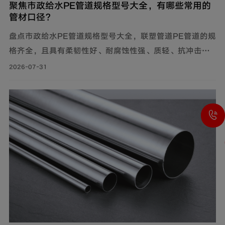
聚焦市政给水PE管道规格型号大全，有哪些常用的
管材口径？
盘点市政给水PE管道规格型号大全，联塑管道PE管道的规
格齐全，且具有柔韧性好、耐腐蚀性强、质轻、抗冲击性
能优良等特点，广泛应用于市政供水系统、建筑给水系统
2026-07-31
等。管材分PE80与PE100两个系列。其中，中小口径
（dn20-dn110）用于支管及小区给水，大口径（dn125-
dn1600）用于市政主干管。