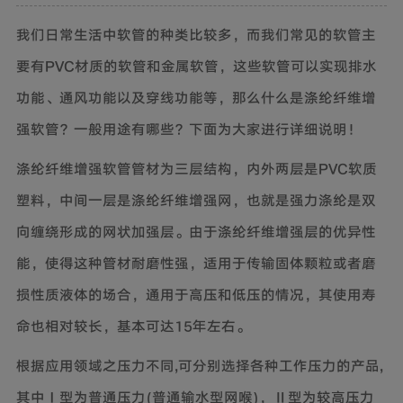
我们日常生活中软管的种类比较多，而我们常见的软管主
要有
PVC
材质的软管和金属软管，这些软管可以实现排水
功能、通风功能以及穿线功能等，那么什么是
涤纶纤维增
强软管
？一般用途有哪些？下面为大家进行详细说明！
涤纶纤维增强软管
管材为三层结构，内外两层是
PVC
软质
塑料，中间一层是涤纶纤维增强网，也就是强力涤纶是双
向缠绕形成的网状加强层。
由于
涤纶纤维增强层的优异性
能，使得
这种管材
耐磨性强，适用于传输固体颗粒或者磨
损性质液体的场合
，通用于高压和低压的情况，其使用寿
命也相对较长，基本可达
15
年左右。
根据应用领域之压力不同
,
可分别选择各种工作压力的产品
,
其中
Ⅰ
型为普通压力
(
普通输水型网喉
)
，
Ⅱ
型为较高压力