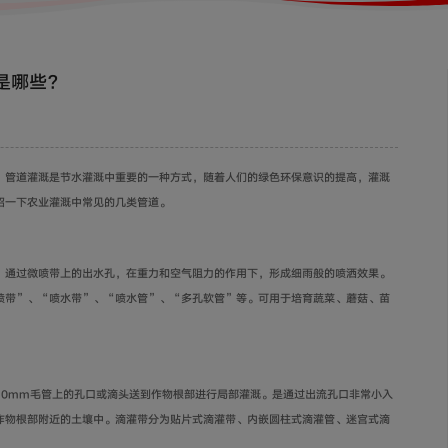
是哪些？
，管道灌溉是节水灌溉中重要的一种方式，随着人们的绿色环保意识的提高，灌溉
绍一下农业灌溉中常见的几类管道。
，通过微喷带上的出水孔，在重力和空气阻力的作用下，形成细雨般的喷洒效果。
喷带
”
、
“
喷水带
”
、
“
喷水管
”
、
“
多孔软管
”
等。可用于培育蔬菜、蘑菇、苗
10mm
毛管上的孔口或滴头送到作物根部进行局部灌溉。是通过出流孔口非常小入
作物根部附近的土壤中。滴灌带分为贴片式滴灌带、内嵌圆柱式滴灌管、迷宫式滴