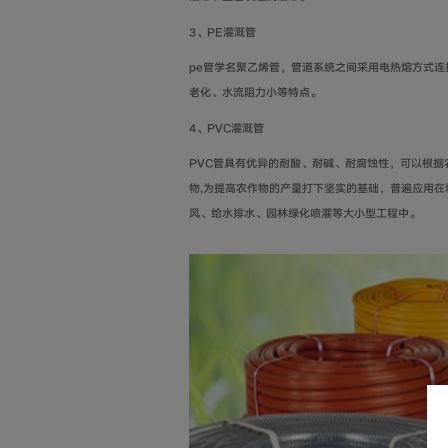
3
、
PE
灌溉管
pe
管学名聚乙烯管，管道系统之间采用电热熔方式连
老化、水流阻力小等特点。
4
、
PVC
灌溉管
PVC
管具有优异的耐酸、耐碱、耐腐蚀性，可以根据
物
,
为提高农作物的产量打下坚实的基础，普遍应用在
风、给水排水、园林绿化喷灌等大小型工程中。