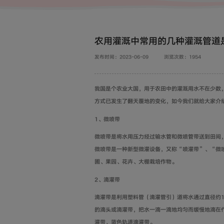
农用灌溉中常用的几种灌溉管道
发布时间：2023-06-09
浏览次数：1954
我国是个农业大国，用于农田中的灌溉用水不在少数
方式已发生了翻天覆地的变化，如今我们就给大家介
1
、微喷带
微喷带是将水用压力经过输水管和微喷管带送到田间
微喷
带
是一种新型微灌设备，又称
“
喷灌带
”
、
“
微
圃、果园、花卉、大棚栽培作物。
2、
滴灌带
滴灌带是利用塑料管（滴灌管引）道将水通过直径约
的滴头或滴灌带，把水一滴一滴地均匀而缓慢地滴在
灌带、蓝色轨道滴灌带。