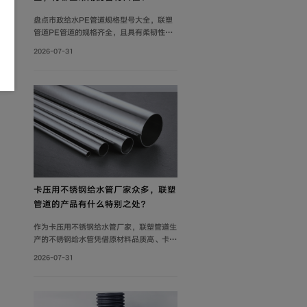
盘点市政给水PE管道规格型号大全，联塑
管道PE管道的规格齐全，且具有柔韧性
好、耐腐蚀性强、质轻、抗冲击性能优良等
2026-07-31
特点，广泛应用于市政供水系统、建筑给水
系统等。管材分PE80与PE100两个系列。
其中，中小口径（dn20-dn110）用于支
管及小区给水，大口径（dn125-
dn1600）用于市政主干管。
卡压用不锈钢给水管厂家众多，联塑
管道的产品有什么特别之处？
作为卡压用不锈钢给水管厂家，联塑管道生
产的不锈钢给水管凭借原材料品质高、卡压
连接可靠及规格齐全等优势，广泛应用于建
2026-07-31
筑给水、冷却循环水系统、气体输送等场
景。