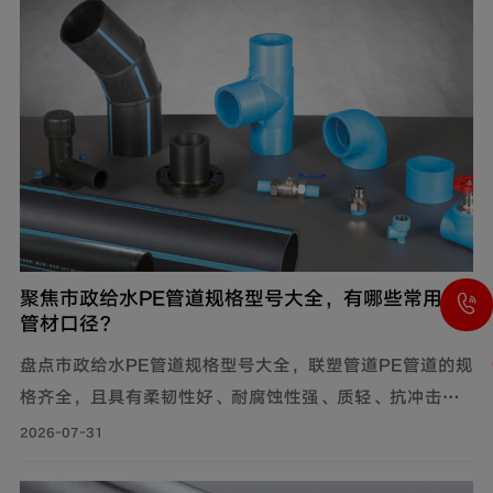
聚焦市政给水PE管道规格型号大全，有哪些常用的
管材口径？
盘点市政给水PE管道规格型号大全，联塑管道PE管道的规
格齐全，且具有柔韧性好、耐腐蚀性强、质轻、抗冲击性
能优良等特点，广泛应用于市政供水系统、建筑给水系统
2026-07-31
等。管材分PE80与PE100两个系列。其中，中小口径
（dn20-dn110）用于支管及小区给水，大口径（dn125-