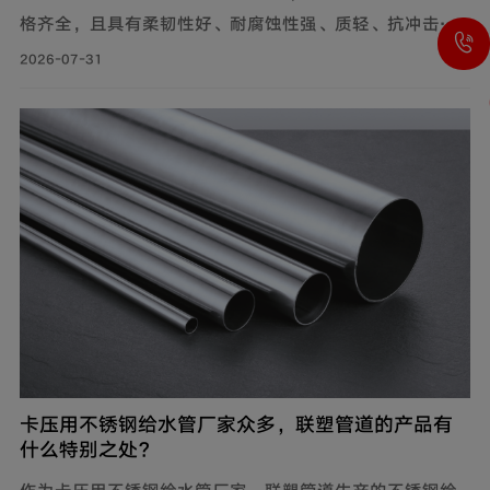
格齐全，且具有柔韧性好、耐腐蚀性强、质轻、抗冲击性
能优良等特点，广泛应用于市政供水系统、建筑给水系统
2026-07-31
等。管材分PE80与PE100两个系列。其中，中小口径
（dn20-dn110）用于支管及小区给水，大口径（dn125-
dn1600）用于市政主干管。
卡压用不锈钢给水管厂家众多，联塑管道的产品有
什么特别之处？
作为卡压用不锈钢给水管厂家，联塑管道生产的不锈钢给