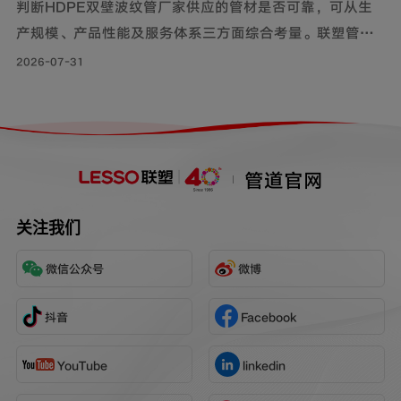
判断HDPE双壁波纹管厂家供应的管材是否可靠，可从生
产规模、产品性能及服务体系三方面综合考量。联塑管道
深耕行业40年，其HDPE双壁波纹管质量可靠，被广泛用
2026-07-31
于市政工程、住宅小区地下埋设雨水、污水排放;等场景。
管道官网
关注我们
微信公众号
微博
抖音
Facebook
YouTube
linkedin