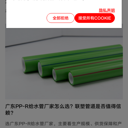
2128，通过该热线可以直接获取产品报价、技术参数及供
货信息。此外，还可通过官网及微信公众号获取产品报价
隐私声明
2026-07-31
和更多服务。
全部拒绝
接受所有COOKIE
广东PP-R给水管厂家怎么选？联塑管道是否值得信
赖？
选广东PP-R给水管厂家，主要看生产规模、供货保障和产