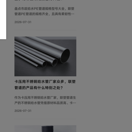
盘点市政给水PE管道规格型号大全，联塑
管道PE管道的规格齐全，且具有柔韧性
好、耐腐蚀性强、质轻、抗冲击性能优良等
2026-07-31
特点，广泛应用于市政供水系统、建筑给水
系统等。管材分PE80与PE100两个系列。
其中，中小口径（dn20-dn110）用于支
管及小区给水，大口径（dn125-
dn1600）用于市政主干管。
卡压用不锈钢给水管厂家众多，联塑
管道的产品有什么特别之处？
作为卡压用不锈钢给水管厂家，联塑管道生
产的不锈钢给水管凭借原材料品质高、卡压
连接可靠及规格齐全等优势，广泛应用于建
2026-07-31
筑给水、冷却循环水系统、气体输送等场
景。