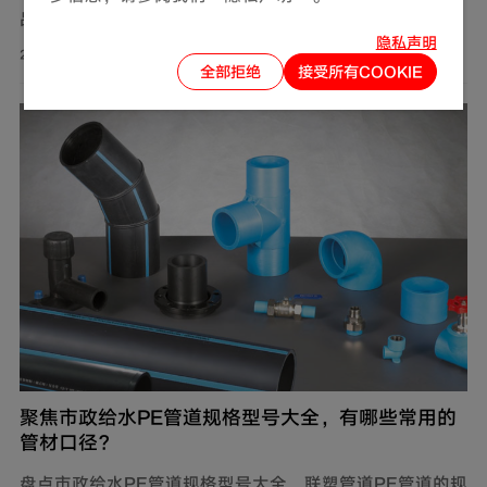
品品质。联塑管道深耕管道行业40年，在这三方面均有可
隐私声明
靠表现，是值得信赖的选择。
2026-07-31
全部拒绝
接受所有COOKIE
聚焦市政给水PE管道规格型号大全，有哪些常用的
管材口径？
盘点市政给水PE管道规格型号大全，联塑管道PE管道的规