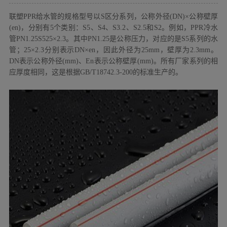
联塑PPR给水管
的规格型号以S区分系列，公称外径(DN)×公称壁厚
(en)，分别有5个类别：S5、S4、S3.2、S2.5和S2。例如，PPR冷水
管PN1.25S525×2.3。其中PN1.25是公称压力，对应的是S5系列的水
管；25×2.3分别表示DN×en，因此外径为25mm，壁厚为2.3mm。
DN表示公称外径(mm)、En表示公称壁厚(mm)。所有厂家系列的相
应厚度相同，这是根据GB/T18742.3-200的标准生产的。