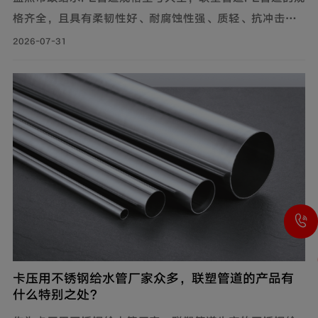
格齐全，且具有柔韧性好、耐腐蚀性强、质轻、抗冲击性
能优良等特点，广泛应用于市政供水系统、建筑给水系统
2026-07-31
等。管材分PE80与PE100两个系列。其中，中小口径
（dn20-dn110）用于支管及小区给水，大口径（dn125-
dn1600）用于市政主干管。
卡压用不锈钢给水管厂家众多，联塑管道的产品有
什么特别之处？