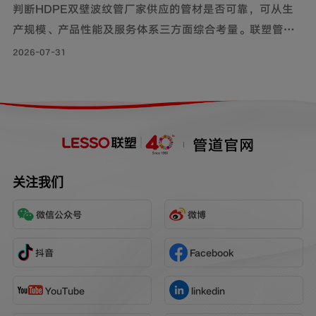
判断HDPE双壁波纹管厂家供应的管材是否可靠，可从生
产规模、产品性能及服务体系三方面综合考量。联塑管道
深耕行业40年，其HDPE双壁波纹管质量可靠，被广泛用
2026-07-31
于市政工程、住宅小区地下埋设雨水、污水排放;等场景。
管道官网
关注我们
微信公众号
微博
抖音
Facebook
YouTube
linkedin