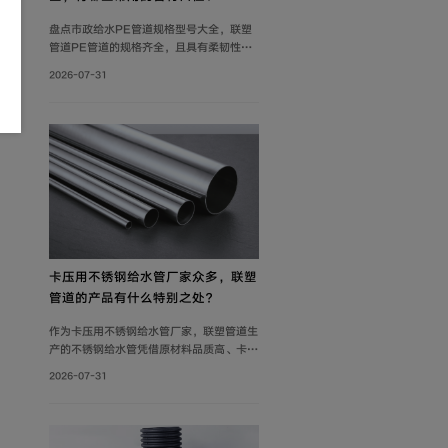
盘点市政给水PE管道规格型号大全，联塑
管道PE管道的规格齐全，且具有柔韧性
好、耐腐蚀性强、质轻、抗冲击性能优良等
2026-07-31
特点，广泛应用于市政供水系统、建筑给水
系统等。管材分PE80与PE100两个系列。
其中，中小口径（dn20-dn110）用于支
管及小区给水，大口径（dn125-
dn1600）用于市政主干管。
卡压用不锈钢给水管厂家众多，联塑
管道的产品有什么特别之处？
作为卡压用不锈钢给水管厂家，联塑管道生
产的不锈钢给水管凭借原材料品质高、卡压
连接可靠及规格齐全等优势，广泛应用于建
2026-07-31
筑给水、冷却循环水系统、气体输送等场
景。