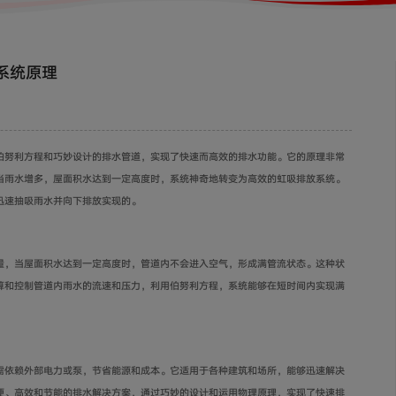
系统原理
伯努利方程和巧妙设计的排水管道，实现了快速而高效的排水功能。它的原理非常
当雨水增多，屋面积水达到一定高度时，系统神奇地转变为高效的虹吸排放系统。
迅速抽吸雨水并向下排放实现的。
量，当屋面积水达到一定高度时，管道内不会进入空气，形成满管流状态。这种状
算和控制管道内雨水的流速和压力，利用伯努利方程，系统能够在短时间内实现满
需依赖外部电力或泵，节省能源和成本。它适用于各种建筑和场所，能够迅速解决
便、高效和节能的排水解决方案，通过巧妙的设计和运用物理原理，实现了快速排