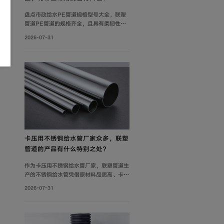
盘点市政给水PE管道规格型号大全，联塑
管道PE管道的规格齐全，且具有柔韧性
好、耐腐蚀性强、质轻、抗冲击性能优良等
2026-07-31
特点，广泛应用于市政供水系统、建筑给水
系统等。管材分PE80与PE100两个系列。
其中，中小口径（dn20-dn110）用于支
管及小区给水，大口径（dn125-
dn1600）用于市政主干管。
卡压用不锈钢给水管厂家众多，联塑
管道的产品有什么特别之处？
作为卡压用不锈钢给水管厂家，联塑管道生
产的不锈钢给水管凭借原材料品质高、卡压
连接可靠及规格齐全等优势，广泛应用于建
2026-07-31
筑给水、冷却循环水系统、气体输送等场
景。