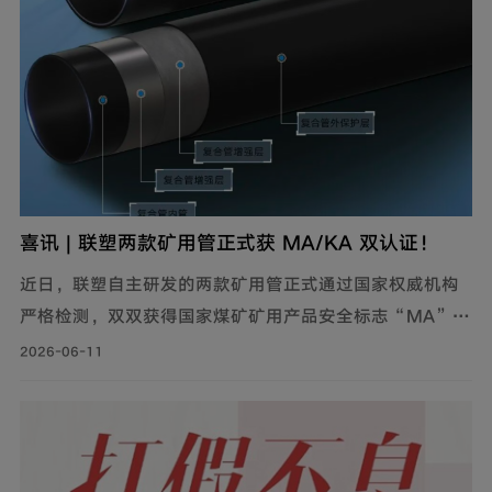
喜讯 | 联塑两款矿用管正式获 MA/KA 双认证！
近日，联塑自主研发的两款矿用管正式通过国家权威机构
严格检测，双双获得国家煤矿矿用产品安全标志“MA”及
“ KA”双证书。双认证加持，产品全面覆盖煤矿与非煤矿
2026-06-11
山场景。持证上岗，井下作业安全可靠。