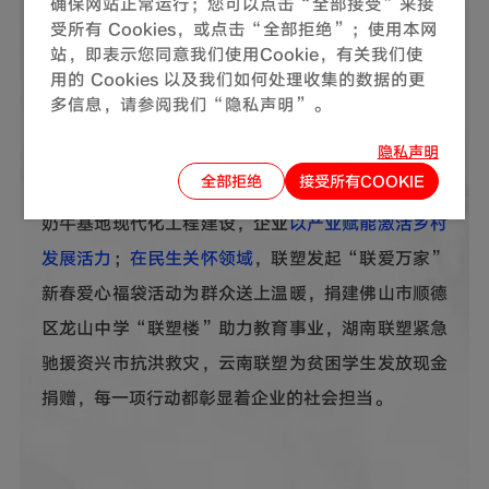
确保网站正常运行；您可以点击“全部接受”来接
受所有 Cookies，或点击“全部拒绝”；使用本网
作为与社会发展同频共振的企业，中国联塑
以实际行
站，即表示您同意我们使用Cookie，有关我们使
用的 Cookies 以及我们如何处理收集的数据的更
动传递温暖、赋能共荣
。2024年，企业累计对外捐
多信息，请参阅我们“隐私声明”。
赠1154.25万元。
在乡村振兴战场
，从茂名高州谷篢
隐私声明
村乡村焕新升级，到安徽省怀远县农村供水保障提升
全部拒绝
接受所有COOKIE
工程落地，从海南热带特色农业项目推进，到内蒙古
奶牛基地现代化工程建设，企业
以产业赋能激活乡村
发展活力
；
在民生关怀领域
，联塑发起“联爱万家”
新春爱心福袋活动为群众送上温暖，捐建佛山市顺德
区龙山中学“联塑楼”助力教育事业，湖南联塑紧急
驰援资兴市抗洪救灾，云南联塑为贫困学生发放现金
捐赠，每一项行动都彰显着企业的社会担当。