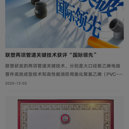
联塑两项管道关键技术获评“国际领先”
联塑研发的两项管道关键技术，分别是大口径聚乙烯电熔
管件高效成型技术和高性能消防用氯化聚氯乙烯（PVC-
C）管道系统，均通过了科技成果鉴定，达到国际领先水
2025-12-02
平。这些技术解决了管道系统中的多项技术难题，提升了
产品的焊接可靠性和加工性能，推动了大口径电熔管件和
PVC-C管道的产业化，满足了城市水网改造和消防系统的
需求。