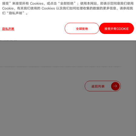
接受”来接受所有 Cookies，或点击“全部拒绝”；使用本网站，即表示您同意我们使用
滤网的位置。暖气过滤网在暖气表与暖气进水阀门之间，会看到有个斜着向下的堵
Cookie，有关我们使用的 Cookies 以及我们如何处理收集的数据的更多信息，请参阅我
们“隐私声明”。
头，取出过滤网，冲洗干净后，再安装上，拧紧堵头就可以了。（堵头中可能有积
流水声后，暖气片便可再次升温。
隐私声明
全部拒绝
接受所有COOKIE
定要注意方法。在冲洗之前还要注意安装上的问题。一般暖气片的安装都是由专业
先试用几天。
返回列表