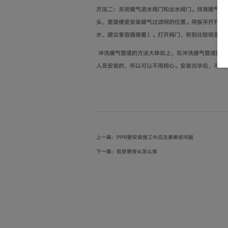
方法二：关闭暖气进水阀门和出水阀门。找准暖气过
头，里面便是安装暖气过滤网的位置。用扳手拧开堵
水，建议拿容器接着）。打开阀门，听到比较明显的
冲洗暖气管道的方法大体如上，在冲洗暖气管道时一
人员安装的，所以可以不用担心。安装完毕后，可以
上一篇：PPR管安装施工中应注意哪些问题
下一篇：铝塑管接头怎么接