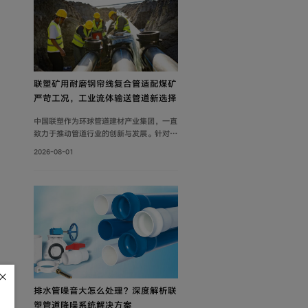
联塑矿用耐磨钢帘线复合管适配煤矿
严苛工况，工业流体输送管道新选择
中国联塑作为环球管道建材产业集团，一直
致力于推动管道行业的创新与发展。针对矿
山工况痛点，联塑深耕工业流体输送管道领
2026-08-01
域，为解决煤矿井下钢制管道腐蚀严重、维
修成本高、输送阻力大、耐磨性差等问题，
自主设计开发矿用耐磨钢帘线复合管，主要
由耐磨层、聚乙烯内管层、钢帘线增强层、
聚乙烯外管层复合而成。
排水管噪音大怎么处理？深度解析联
塑管道降噪系统解决方案