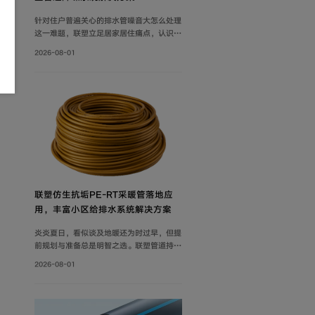
针对住户普遍关心的排水管噪音大怎么处理
这一难题，联塑立足居家居住痛点，认识到
具备良好隔音性能的管道系统，能有效降低
2026-08-01
水流传递的给周围环境带来的影响，付诸实
际行动科学降噪，创新研制建筑排水降噪系
统管道解决方案，有效减少家庭管道噪音，
为追求高品质生活的消费者带来福音。
联塑仿生抗垢PE‑RT采暖管落地应
用，丰富小区给排水系统解决方案
炎炎夏日，看似谈及地暖还为时过早，但提
前规划与准备总是明智之选。联塑管道持续
打磨小区给排水系统解决方案，推出仿生抗
2026-08-01
垢系列家装PE-RT采暖管，既满足家庭冬
季采暖需求，也完善住宅内部水循环体系，
为住户打造舒适健康的家居环境。