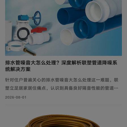
排水管噪音大怎么处理？深度解析联塑管道降噪系
统解决方案
针对住户普遍关心的排水管噪音大怎么处理这一难题，联
塑立足居家居住痛点，认识到具备良好隔音性能的管道系
统，能有效降低水流传递的给周围环境带来的影响，付诸
2026-08-01
实际行动科学降噪，创新研制建筑排水降噪系统管道解决
方案，有效减少家庭管道噪音，为追求高品质生活的消费
者带来福音。