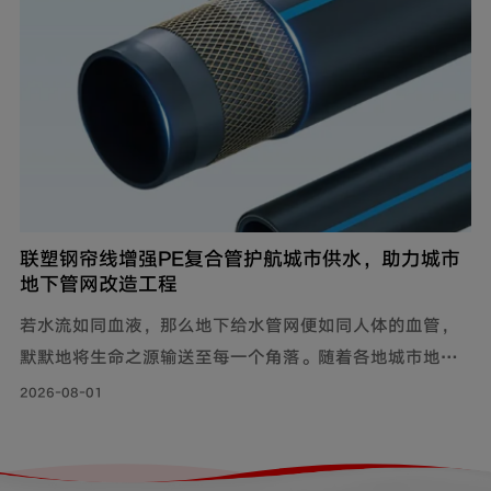
联塑钢帘线增强PE复合管护航城市供水，助力城市
地下管网改造工程
若水流如同血液，那么地下给水管网便如同人体的血管，
默默地将生命之源输送至每一个角落。随着各地城市地下
管网改造工程持续落地，老旧管线迭代升级，联塑给水用
2026-08-01
钢帘线增强PE复合管，以其持久耐用的特性和出色的承压
力，确保水资源在城市中高效稳定地流动，成为城市给水
系统的坚实保障。