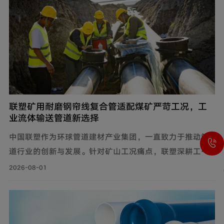
联塑矿用耐磨钢帘线复合管适配煤矿严苛工况，工
业流体输送管道新选择
中国联塑作为环球管道建材产业集团，一直致力于推动管
道行业的创新与发展。针对矿山工况痛点，联塑深耕工业
流体输送管道领域，为解决煤矿井下钢制管道腐蚀严重、
2026-08-01
维修成本高、输送阻力大、耐磨性差等问题，自主设计开
发矿用耐磨钢帘线复合管，主要由耐磨层、聚乙烯内管
层、钢帘线增强层、聚乙烯外管层复合而成。