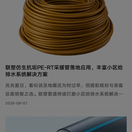
联塑仿生抗垢PE‑RT采暖管落地应用，丰富小区给
排水系统解决方案
炎炎夏日，看似谈及地暖还为时过早，但提前规划与准备
总是明智之选。联塑管道持续打磨小区给排水系统解决方
案，推出仿生抗垢系列家装PE-RT采暖管，既满足家庭冬
2026-08-01
季采暖需求，也完善住宅内部水循环体系，为住户打造舒
适健康的家居环境。