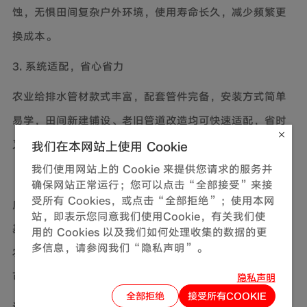
蚀，无惧田间复杂户外环境，使用寿命长久，减少频繁更
换成本。
3. 系统适配，省心省力
农业给排水管材款式丰富，配套管件完备，安装方式简单
易学，田间新建铺设、老旧管道改造均可快速适配，省时
又省力。
我们在本网站上使用 Cookie
我们使用网站上的 Cookie 来提供您请求的服务并
确保网站正常运行；您可以点击“全部接受”来接
受所有 Cookies，或点击“全部拒绝”；使用本网
应对气候挑战，一套科学、可靠的管道系统是高产稳产的
站，即表示您同意我们使用Cookie，有关我们使
基石。联塑不仅提供优质联塑灌溉管材，更提供针对不同
用的 Cookies 以及我们如何处理收集的数据的更
多信息，请参阅我们“隐私声明”。
农情的系统性解决方案，以”精准匹配、高效节水、耐久
可靠“为核心，守护您的每一分投入。
隐私声明
全部拒绝
接受所有COOKIE
让我们从一条好管道开始，把珍贵 的水资源，转化为实实