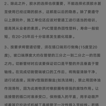
2、除此之外，胶水的选择也很重要，不能选择劣质胶水甚
至使用已经过期的胶水，这都是以后的隐患。除了要遵守
以上原则外，施工单位还应该对管道工进行适当的培训，
提高其从业者的素质。PVC管是热固性塑料，寿命一般较
短，在20-25年后十分容易发生脆化现象。
3、按要求将管道切管，须在插口端另行倒角(15度至20
度)，坡口端厚度大约在管壁的三分之一到二分之一的范围
之内。切断管材时应该要保证切口是平整的并且垂直于管
轴线。在完成切割管端坡口的工作后，将残留清除干净，
进行试连接。润滑V型脂肪酸盐(如洗洁精)，禁止用固体油
作润滑剂，因为此类物质对橡胶圈有很强的腐蚀作用。让
连接管的插口对准承受口，保持插入的平直，用手动葫芦
或着其它拉动式机械工具将管子一次性插入至标线。若插