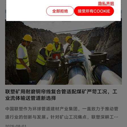
隐私声明
解决方案，推出燃气用不锈钢波纹软管，依托过硬产品品
全部拒绝
接受所有COOKIE
质保障家庭用气流畅稳定，为住户营造安心居家环境。
联塑矿用耐磨钢帘线复合管适配煤矿严苛工况，工
业流体输送管道新选择
中国联塑作为环球管道建材产业集团，一直致力于推动管
道行业的创新与发展。针对矿山工况痛点，联塑深耕工业
流体输送管道领域，为解决煤矿井下钢制管道腐蚀严重、
2026-08-01