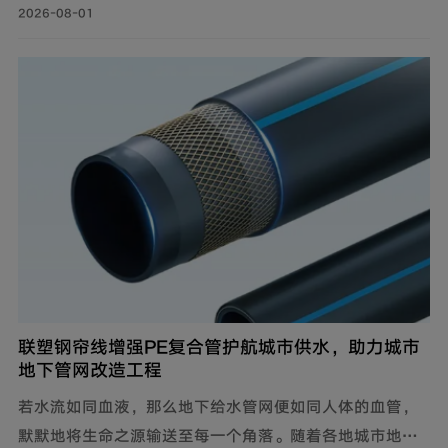
案，推出仿生抗垢系列家装PE-RT采暖管，既满足家庭冬
2026-08-01
季采暖需求，也完善住宅内部水循环体系，为住户打造舒
适健康的家居环境。
联塑钢帘线增强PE复合管护航城市供水，助力城市
地下管网改造工程
若水流如同血液，那么地下给水管网便如同人体的血管，
默默地将生命之源输送至每一个角落。随着各地城市地下