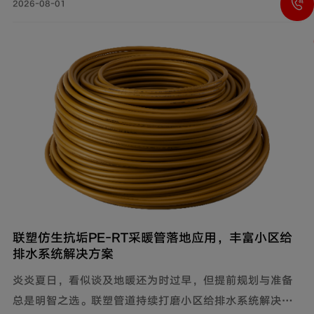
统，能有效降低水流传递的给周围环境带来的影响，付诸
2026-08-01
实际行动科学降噪，创新研制建筑排水降噪系统管道解决
方案，有效减少家庭管道噪音，为追求高品质生活的消费
者带来福音。
联塑仿生抗垢PE‑RT采暖管落地应用，丰富小区给
排水系统解决方案
炎炎夏日，看似谈及地暖还为时过早，但提前规划与准备
总是明智之选。联塑管道持续打磨小区给排水系统解决方