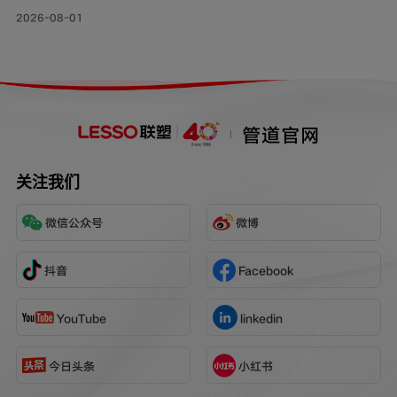
管网改造工程持续落地，老旧管线迭代升级，联塑给水用
2026-08-01
钢帘线增强PE复合管，以其持久耐用的特性和出色的承压
力，确保水资源在城市中高效稳定地流动，成为城市给水
系统的坚实保障。
管道官网
关注我们
微信公众号
微博
抖音
Facebook
YouTube
linkedin
今日头条
小红书