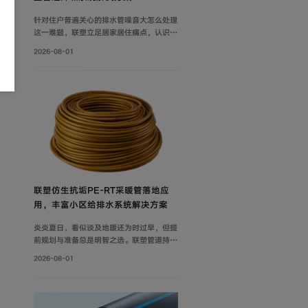
针对住户普遍关心的排水管噪音大怎么处理
这一难题，联塑立足居家居住痛点，认识到
具备良好隔音性能的管道系统，能有效降低
2026-08-01
水流传递的给周围环境带来的影响，付诸实
际行动科学降噪，创新研制建筑排水降噪系
统管道解决方案，有效减少家庭管道噪音，
为追求高品质生活的消费者带来福音。
联塑仿生抗垢PE‑RT采暖管落地应
用，丰富小区给排水系统解决方案
炎炎夏日，看似谈及地暖还为时过早，但提
前规划与准备总是明智之选。联塑管道持续
打磨小区给排水系统解决方案，推出仿生抗
2026-08-01
垢系列家装PE-RT采暖管，既满足家庭冬
季采暖需求，也完善住宅内部水循环体系，
为住户打造舒适健康的家居环境。