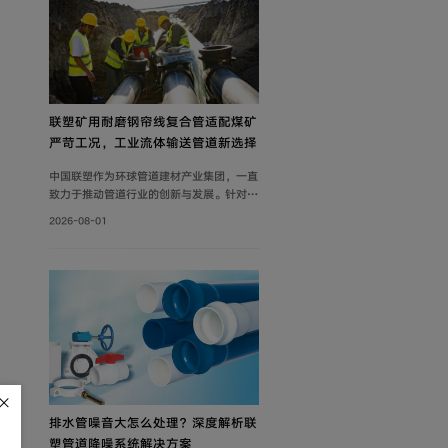
联塑矿用耐磨钢帘线复合管适配煤矿
严苛工况，工业流体输送管道新选择
中国联塑作为环球管道建材产业集团，一直
致力于推动管道行业的创新与发展。针对矿
山工况痛点，联塑深耕工业流体输送管道领
2026-08-01
域，为解决煤矿井下钢制管道腐蚀严重、维
修成本高、输送阻力大、耐磨性差等问题，
自主设计开发矿用耐磨钢帘线复合管，主要
由耐磨层、聚乙烯内管层、钢帘线增强层、
聚乙烯外管层复合而成。
排水管噪音大怎么处理？深度解析联
塑管道降噪系统解决方案