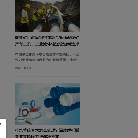
联塑矿用耐磨钢帘线复合管适配煤矿
严苛工况，工业流体输送管道新选择
中国联塑作为环球管道建材产业集团，一直
致力于推动管道行业的创新与发展。针对矿
山工况痛点，联塑深耕工业流体输送管道领
2026-08-01
域，为解决煤矿井下钢制管道腐蚀严重、维
修成本高、输送阻力大、耐磨性差等问题，
自主设计开发矿用耐磨钢帘线复合管，主要
由耐磨层、聚乙烯内管层、钢帘线增强层、
聚乙烯外管层复合而成。
排水管噪音大怎么处理？深度解析联
塑管道降噪系统解决方案