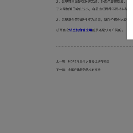
2、铝塑管里面是交联聚乙烯，外面包裹着铝皮，毕
了如果管道的弯曲过小，容易造成两种不同材料结台
3、铝塑复合管的配件多为纯铜，所以价格也比较昂
总而言之
铝塑复合管应用
前景还是较为广阔的。
上一篇：HDPE同层排水管的优点有哪些
下一篇：金属穿线管的优点有哪些