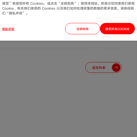
竟铝塑复台管是多种材料复合制造，存在膨胀系数不一的问题，它的结合方式也决定
接受”来接受所有 Cookies，或点击“全部拒绝”；使用本网站，即表示您同意我们使用
Cookie，有关我们使用的 Cookies 以及我们如何处理收集的数据的更多信息，请参阅我
层脱离的现象，对使用效果和管道安全都会产生影响。
们“隐私声明”。
贵，若管道破坏，修补的时候成本也比较高。
隐私声明
全部拒绝
接受所有COOKIE
返回列表