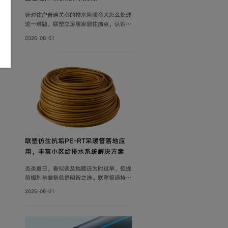
针对住户普遍关心的排水管噪音大怎么处理
这一难题，联塑立足居家居住痛点，认识到
具备良好隔音性能的管道系统，能有效降低
2026-08-01
水流传递的给周围环境带来的影响，付诸实
际行动科学降噪，创新研制建筑排水降噪系
统管道解决方案，有效减少家庭管道噪音，
为追求高品质生活的消费者带来福音。
联塑仿生抗垢PE‑RT采暖管落地应
用，丰富小区给排水系统解决方案
炎炎夏日，看似谈及地暖还为时过早，但提
前规划与准备总是明智之选。联塑管道持续
打磨小区给排水系统解决方案，推出仿生抗
2026-08-01
垢系列家装PE-RT采暖管，既满足家庭冬
季采暖需求，也完善住宅内部水循环体系，
为住户打造舒适健康的家居环境。