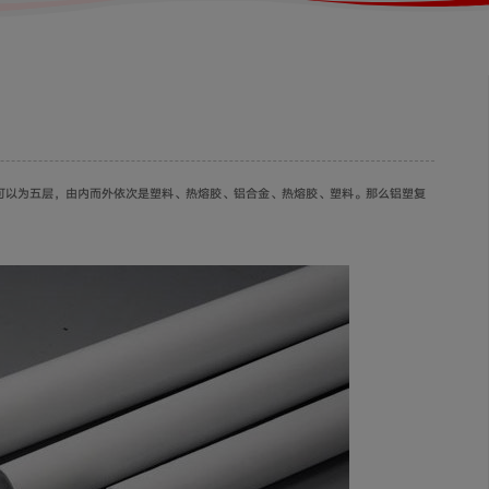
可以为五层，由内而外依次是塑料、热熔胶、铝合金、热熔胶、塑料。那么铝塑复