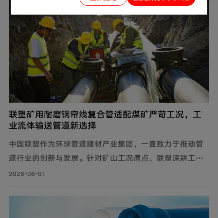
联塑矿用耐磨钢帘线复合管适配煤矿严苛工况，工
业流体输送管道新选择
中国联塑作为环球管道建材产业集团，一直致力于推动管
道行业的创新与发展。针对矿山工况痛点，联塑深耕工业
流体输送管道领域，为解决煤矿井下钢制管道腐蚀严重、
2026-08-01
维修成本高、输送阻力大、耐磨性差等问题，自主设计开
发矿用耐磨钢帘线复合管，主要由耐磨层、聚乙烯内管
层、钢帘线增强层、聚乙烯外管层复合而成。