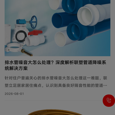
排水管噪音大怎么处理？深度解析联塑管道降噪系
统解决方案
针对住户普遍关心的排水管噪音大怎么处理这一难题，联
塑立足居家居住痛点，认识到具备良好隔音性能的管道系
统，能有效降低水流传递的给周围环境带来的影响，付诸
2026-08-01
实际行动科学降噪，创新研制建筑排水降噪系统管道解决
方案，有效减少家庭管道噪音，为追求高品质生活的消费
者带来福音。