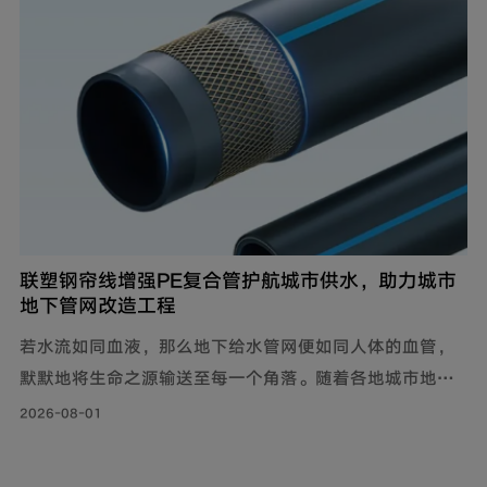
联塑钢帘线增强PE复合管护航城市供水，助力城市
地下管网改造工程
若水流如同血液，那么地下给水管网便如同人体的血管，
默默地将生命之源输送至每一个角落。随着各地城市地下
管网改造工程持续落地，老旧管线迭代升级，联塑给水用
2026-08-01
钢帘线增强PE复合管，以其持久耐用的特性和出色的承压
力，确保水资源在城市中高效稳定地流动，成为城市给水