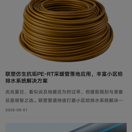
联塑仿生抗垢PE‑RT采暖管落地应用，丰富小区给
排水系统解决方案
炎炎夏日，看似谈及地暖还为时过早，但提前规划与准备
总是明智之选。联塑管道持续打磨小区给排水系统解决方
案，推出仿生抗垢系列家装PE-RT采暖管，既满足家庭冬
2026-08-01
季采暖需求，也完善住宅内部水循环体系，为住户打造舒
适健康的家居环境。