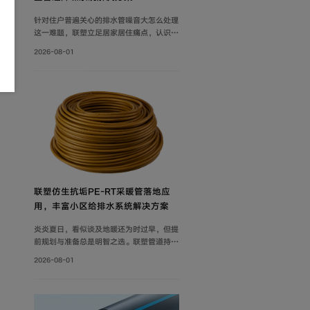
针对住户普遍关心的排水管噪音大怎么处理
这一难题，联塑立足居家居住痛点，认识到
具备良好隔音性能的管道系统，能有效降低
2026-08-01
水流传递的给周围环境带来的影响，付诸实
际行动科学降噪，创新研制建筑排水降噪系
统管道解决方案，有效减少家庭管道噪音，
为追求高品质生活的消费者带来福音。
联塑仿生抗垢PE‑RT采暖管落地应
用，丰富小区给排水系统解决方案
炎炎夏日，看似谈及地暖还为时过早，但提
前规划与准备总是明智之选。联塑管道持续
打磨小区给排水系统解决方案，推出仿生抗
2026-08-01
垢系列家装PE-RT采暖管，既满足家庭冬
季采暖需求，也完善住宅内部水循环体系，
为住户打造舒适健康的家居环境。