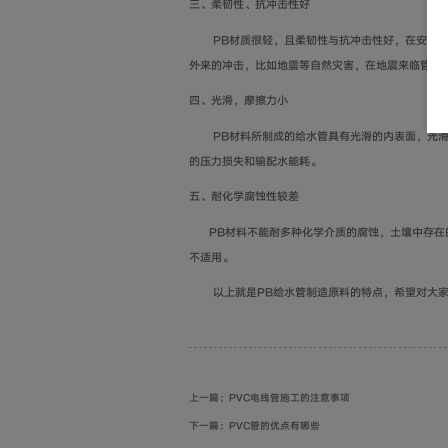
三、柔韧性、抗冲击性好
PB材质很轻，且柔韧性与抗冲击性好，在安装铺
外来的冲击，比如地震等自然灾害，在地震来临管道
四、光滑，摩擦力小
PB材料所制成的给水管具有光滑的内表面，光滑
的压力损失和输配水能耗。
五、耐化学腐蚀性较差
PB材料不能耐多种化学介质的腐蚀，土壤中存在的
不适用。
以上就是PB给水管制造原料的特点，希望对大家
上一篇：PVC电线管施工的注意事项
下一篇：PVC管的优点有哪些