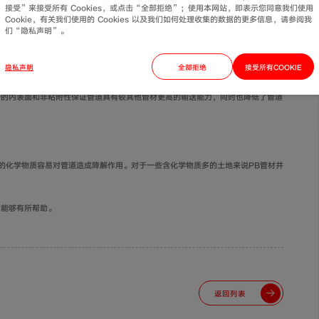
接受”来接受所有 Cookies，或点击“全部拒绝”；使用本网站，即表示您同意我们使用
Cookie，有关我们使用的 Cookies 以及我们如何处理收集的数据的更多信息，请参阅我
设时可大幅减少施工难度与施工时间。在管道铺设完成后可在很长一段时间内抵御
们“隐私声明”。
时不易开裂，降低建筑物的危险系数。
隐私声明
全部拒绝
接受所有COOKIE
的内表面和非粘附性保证管道具有较其他管材更高的输送能力，同时也降低了管道
化学物质容易对管道造成降解作用。对于一些含化学物质多的土地来说PB管材并
能够有所帮助。
返回列表