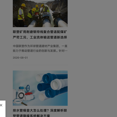
联塑矿用耐磨钢帘线复合管适配煤矿
严苛工况，工业流体输送管道新选择
中国联塑作为环球管道建材产业集团，一直
致力于推动管道行业的创新与发展。针对矿
山工况痛点，联塑深耕工业流体输送管道领
2026-08-01
域，为解决煤矿井下钢制管道腐蚀严重、维
修成本高、输送阻力大、耐磨性差等问题，
自主设计开发矿用耐磨钢帘线复合管，主要
由耐磨层、聚乙烯内管层、钢帘线增强层、
聚乙烯外管层复合而成。
排水管噪音大怎么处理？深度解析联
塑管道降噪系统解决方案