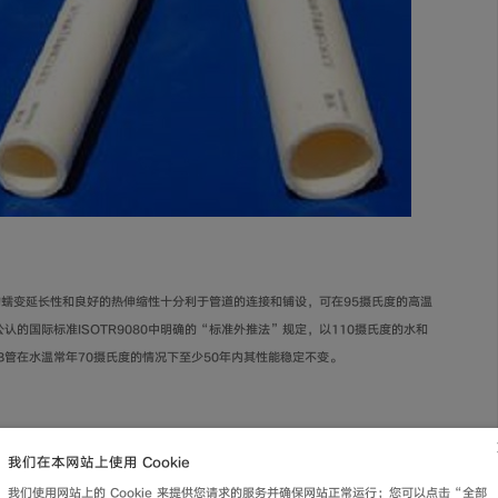
变延长性和良好的热伸缩性十分利于管道的连接和铺设，可在95摄氏度的高温
认的国际标准ISOTR9080中明确的“标准外推法”规定，以110摄氏度的水和
PB管在水温常年70摄氏度的情况下至少50年内其性能稳定不变。
氏度时仍不会冻裂，管壁光滑、不结垢、噪音低、微生物不易寄生滋长，是目前世
我们在本网站上使用 Cookie
我们使用网站上的 Cookie 来提供您请求的服务并确保网站正常运行；您可以点击“全部