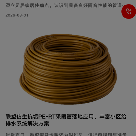
塑立足居家居住痛点，认识到具备良好隔音性能的管道系
统，能有效降低水流传递的给周围环境带来的影响，付诸
2026-08-01
实际行动科学降噪，创新研制建筑排水降噪系统管道解决
方案，有效减少家庭管道噪音，为追求高品质生活的消费
者带来福音。
联塑仿生抗垢PE‑RT采暖管落地应用，丰富小区给
排水系统解决方案
炎炎夏日，看似谈及地暖还为时过早，但提前规划与准备