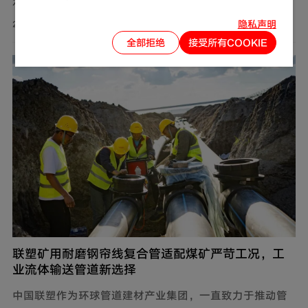
水、美食以及舒适生活环境的追求。然而，燃气使用的安
全问题同样需要关注。联塑围绕家装场景打造定制化管道
隐私声明
2026-08-01
解决方案，推出燃气用不锈钢波纹软管，依托过硬产品品
全部拒绝
接受所有COOKIE
质保障家庭用气流畅稳定，为住户营造安心居家环境。
联塑矿用耐磨钢帘线复合管适配煤矿严苛工况，工
业流体输送管道新选择
中国联塑作为环球管道建材产业集团，一直致力于推动管