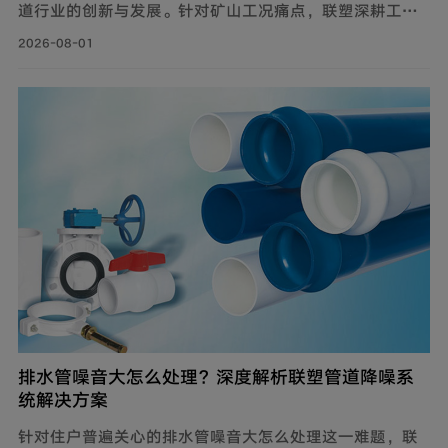
道行业的创新与发展。针对矿山工况痛点，联塑深耕工业
流体输送管道领域，为解决煤矿井下钢制管道腐蚀严重、
2026-08-01
维修成本高、输送阻力大、耐磨性差等问题，自主设计开
发矿用耐磨钢帘线复合管，主要由耐磨层、聚乙烯内管
层、钢帘线增强层、聚乙烯外管层复合而成。
排水管噪音大怎么处理？深度解析联塑管道降噪系
统解决方案
针对住户普遍关心的排水管噪音大怎么处理这一难题，联