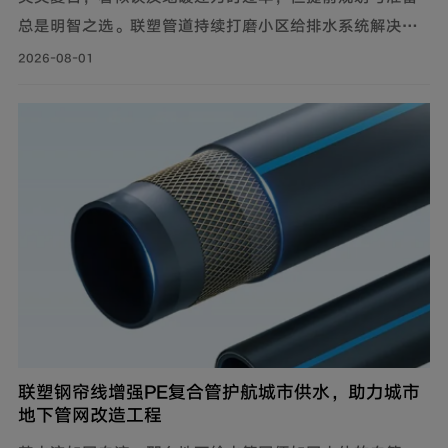
总是明智之选。联塑管道持续打磨小区给排水系统解决方
案，推出仿生抗垢系列家装PE-RT采暖管，既满足家庭冬
2026-08-01
季采暖需求，也完善住宅内部水循环体系，为住户打造舒
适健康的家居环境。
联塑钢帘线增强PE复合管护航城市供水，助力城市
地下管网改造工程