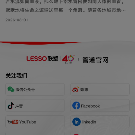
若水流如同血液，那么地下给水管网便如同人体的血管，
默默地将生命之源输送至每一个角落。随着各地城市地下
管网改造工程持续落地，老旧管线迭代升级，联塑给水用
2026-08-01
钢帘线增强PE复合管，以其持久耐用的特性和出色的承压
力，确保水资源在城市中高效稳定地流动，成为城市给水
系统的坚实保障。
管道官网
关注我们
微信公众号
微博
抖音
Facebook
YouTube
linkedin