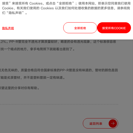
接受”来接受所有 Cookies，或点击“全部拒绝”；使用本网站，即表示您同意我们使用
直接关系到PP-R管质量的好坏。优质的PP-R管，在焊接过程中管件和管材会
Cookie，有关我们使用的 Cookies 以及我们如何处理收集的数据的更多信息，请参阅我
们“隐私声明”。
好的PP-R管，在焊接融化后容易变的稀软且有拉丝现象，不仅会导致焊接不良，
隐私声明
全部拒绝
接受所有COOKIE
2%。PP-R管完全不透光才算质量较好，略差的会有透光现象，这个标准很容易
要找一个暗点的地方，拿手电筒照下就能看出差别了。
无色无味的，质量合格且符合国家标准的PP-R管是没有味道的，管材的颜色是因
可能是劣质管材，并不是塑料管就一定有味道。
希望这里的分享对你有帮助。
返回列表