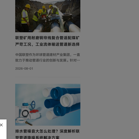
联塑矿用耐磨钢帘线复合管适配煤矿
严苛工况，工业流体输送管道新选择
中国联塑作为环球管道建材产业集团，一直
致力于推动管道行业的创新与发展。针对矿
山工况痛点，联塑深耕工业流体输送管道领
2026-08-01
域，为解决煤矿井下钢制管道腐蚀严重、维
修成本高、输送阻力大、耐磨性差等问题，
自主设计开发矿用耐磨钢帘线复合管，主要
由耐磨层、聚乙烯内管层、钢帘线增强层、
聚乙烯外管层复合而成。
排水管噪音大怎么处理？深度解析联
塑管道降噪系统解决方案