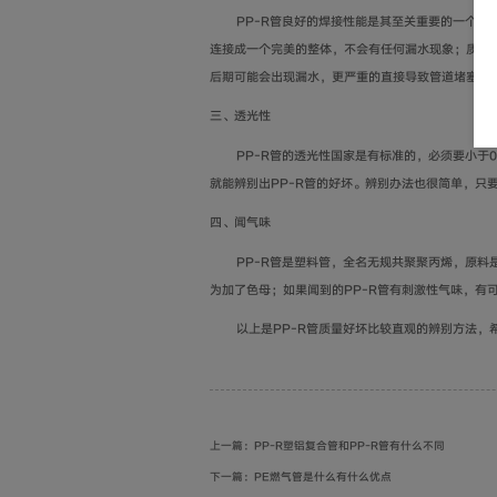
PP-R管良好的焊接性能是其至关重要的一个特点，
连接成一个完美的整体，不会有任何漏水现象；质量不
后期可能会出现漏水，更严重的直接导致管道堵塞。
三、透光性
PP-R管的透光性国家是有标准的，必须要小于0.
就能辨别出PP-R管的好坏。辨别办法也很简单，只
四、闻气味
PP-R管是塑料管，全名无规共聚聚丙烯，原料是
为加了色母；如果闻到的PP-R管有刺激性气味，有
以上是
PP-R管质量好坏比较直观的辨别方法，
上一篇：PP-R塑铝复合管和PP-R管有什么不同
下一篇：PE燃气管是什么有什么优点