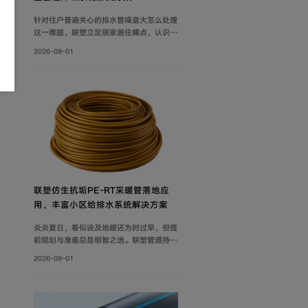
针对住户普遍关心的排水管噪音大怎么处理
这一难题，联塑立足居家居住痛点，认识到
具备良好隔音性能的管道系统，能有效降低
2026-08-01
水流传递的给周围环境带来的影响，付诸实
际行动科学降噪，创新研制建筑排水降噪系
统管道解决方案，有效减少家庭管道噪音，
为追求高品质生活的消费者带来福音。
联塑仿生抗垢PE‑RT采暖管落地应
用，丰富小区给排水系统解决方案
炎炎夏日，看似谈及地暖还为时过早，但提
前规划与准备总是明智之选。联塑管道持续
打磨小区给排水系统解决方案，推出仿生抗
2026-08-01
垢系列家装PE-RT采暖管，既满足家庭冬
季采暖需求，也完善住宅内部水循环体系，
为住户打造舒适健康的家居环境。