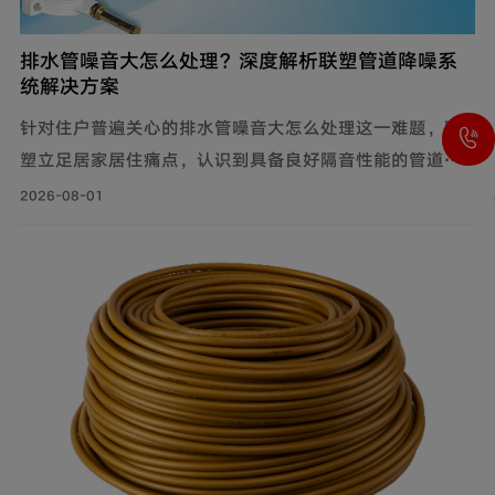
排水管噪音大怎么处理？深度解析联塑管道降噪系
统解决方案
针对住户普遍关心的排水管噪音大怎么处理这一难题，联
塑立足居家居住痛点，认识到具备良好隔音性能的管道系
统，能有效降低水流传递的给周围环境带来的影响，付诸
2026-08-01
实际行动科学降噪，创新研制建筑排水降噪系统管道解决
方案，有效减少家庭管道噪音，为追求高品质生活的消费
者带来福音。