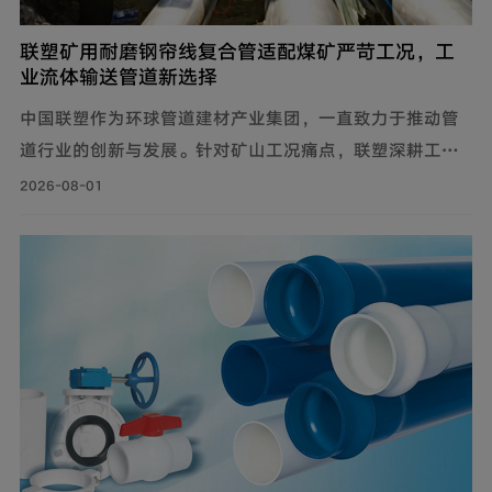
联塑矿用耐磨钢帘线复合管适配煤矿严苛工况，工
业流体输送管道新选择
中国联塑作为环球管道建材产业集团，一直致力于推动管
道行业的创新与发展。针对矿山工况痛点，联塑深耕工业
流体输送管道领域，为解决煤矿井下钢制管道腐蚀严重、
2026-08-01
维修成本高、输送阻力大、耐磨性差等问题，自主设计开
发矿用耐磨钢帘线复合管，主要由耐磨层、聚乙烯内管
层、钢帘线增强层、聚乙烯外管层复合而成。