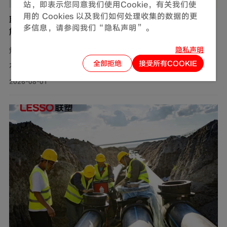
站，即表示您同意我们使用Cookie，有关我们使
用的 Cookies 以及我们如何处理收集的数据的更
联塑燃气用不锈钢波纹软管，完善家装定制化管道
多信息，请参阅我们“隐私声明”。
解决方案
隐私声明
燃气，作为现代生活中不可或缺的能源，满足了我们对热
全部拒绝
接受所有COOKIE
水、美食以及舒适生活环境的追求。然而，燃气使用的安
全问题同样需要关注。联塑围绕家装场景打造定制化管道
2026-08-01
解决方案，推出燃气用不锈钢波纹软管，依托过硬产品品
质保障家庭用气流畅稳定，为住户营造安心居家环境。