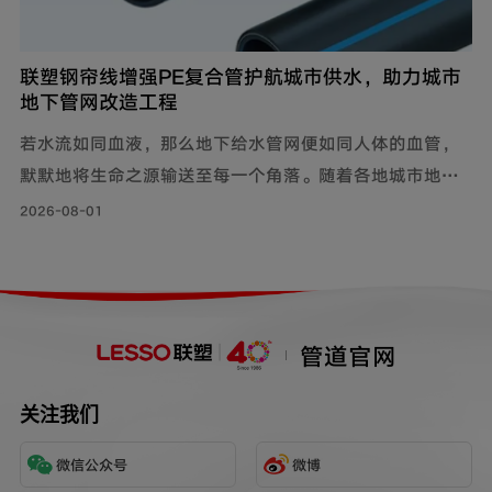
联塑钢帘线增强PE复合管护航城市供水，助力城市
地下管网改造工程
若水流如同血液，那么地下给水管网便如同人体的血管，
默默地将生命之源输送至每一个角落。随着各地城市地下
管网改造工程持续落地，老旧管线迭代升级，联塑给水用
2026-08-01
钢帘线增强PE复合管，以其持久耐用的特性和出色的承压
力，确保水资源在城市中高效稳定地流动，成为城市给水
系统的坚实保障。
管道官网
关注我们
微信公众号
微博