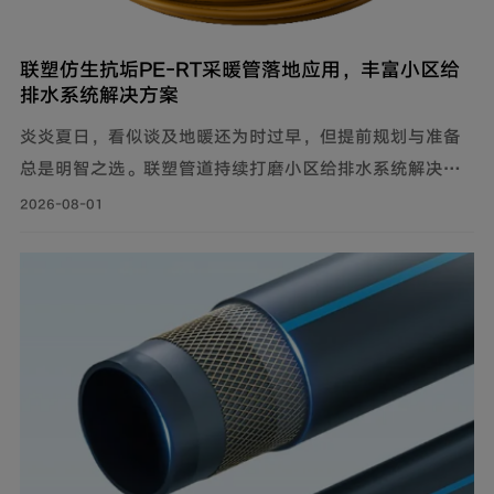
联塑仿生抗垢PE‑RT采暖管落地应用，丰富小区给
排水系统解决方案
炎炎夏日，看似谈及地暖还为时过早，但提前规划与准备
总是明智之选。联塑管道持续打磨小区给排水系统解决方
案，推出仿生抗垢系列家装PE-RT采暖管，既满足家庭冬
2026-08-01
季采暖需求，也完善住宅内部水循环体系，为住户打造舒
适健康的家居环境。