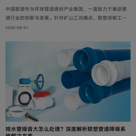
中国联塑作为环球管道建材产业集团，一直致力于推动管
道行业的创新与发展。针对矿山工况痛点，联塑深耕工业
流体输送管道领域，为解决煤矿井下钢制管道腐蚀严重、
2026-08-01
维修成本高、输送阻力大、耐磨性差等问题，自主设计开
发矿用耐磨钢帘线复合管，主要由耐磨层、聚乙烯内管
层、钢帘线增强层、聚乙烯外管层复合而成。
排水管噪音大怎么处理？深度解析联塑管道降噪系
统解决方案