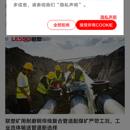
多信息，请参阅我们“隐私声明”。
燃气，作为现代生活中不可或缺的能源，满足了我们对热
水、美食以及舒适生活环境的追求。然而，燃气使用的安
隐私声明
全问题同样需要关注。联塑围绕家装场景打造定制化管道
2026-08-01
全部拒绝
接受所有COOKIE
解决方案，推出燃气用不锈钢波纹软管，依托过硬产品品
质保障家庭用气流畅稳定，为住户营造安心居家环境。
联塑矿用耐磨钢帘线复合管适配煤矿严苛工况，工
业流体输送管道新选择