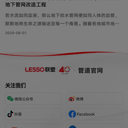
地下管网改造工程
若水流如同血液，那么地下给水管网便如同人体的血管，
默默地将生命之源输送至每一个角落。随着各地城市地下
管网改造工程持续落地，老旧管线迭代升级，联塑给水用
2026-08-01
钢帘线增强PE复合管，以其持久耐用的特性和出色的承压
力，确保水资源在城市中高效稳定地流动，成为城市给水
系统的坚实保障。
管道官网
关注我们
微信公众号
微博
抖音
Facebook