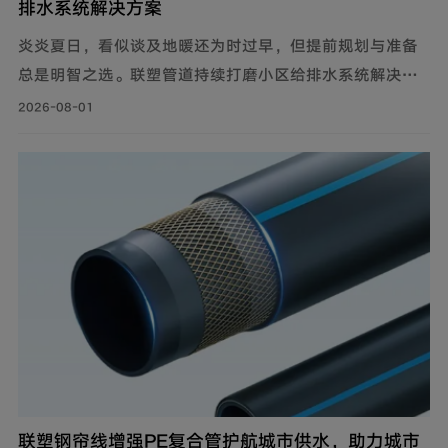
排水系统解决方案
炎炎夏日，看似谈及地暖还为时过早，但提前规划与准备
总是明智之选。联塑管道持续打磨小区给排水系统解决方
案，推出仿生抗垢系列家装PE-RT采暖管，既满足家庭冬
2026-08-01
季采暖需求，也完善住宅内部水循环体系，为住户打造舒
适健康的家居环境。
联塑钢帘线增强PE复合管护航城市供水，助力城市