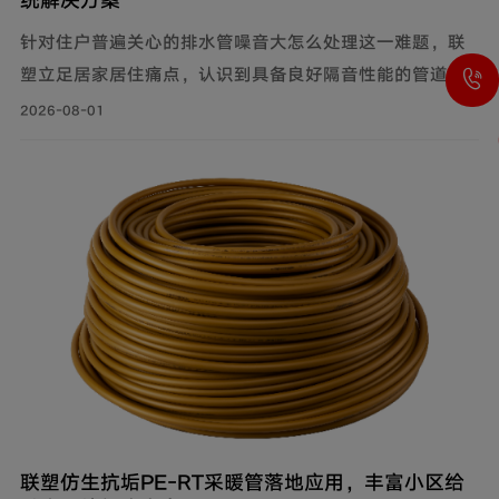
针对住户普遍关心的排水管噪音大怎么处理这一难题，联
塑立足居家居住痛点，认识到具备良好隔音性能的管道系
统，能有效降低水流传递的给周围环境带来的影响，付诸
2026-08-01
实际行动科学降噪，创新研制建筑排水降噪系统管道解决
方案，有效减少家庭管道噪音，为追求高品质生活的消费
者带来福音。
联塑仿生抗垢PE‑RT采暖管落地应用，丰富小区给