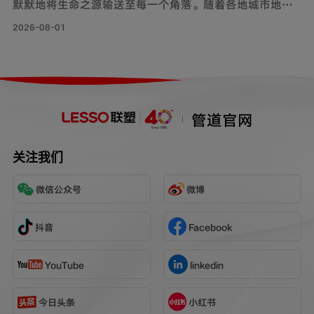
默默地将生命之源输送至每一个角落。随着各地城市地下
管网改造工程持续落地，老旧管线迭代升级，联塑给水用
2026-08-01
钢帘线增强PE复合管，以其持久耐用的特性和出色的承压
力，确保水资源在城市中高效稳定地流动，成为城市给水
系统的坚实保障。
管道官网
关注我们
微信公众号
微博
抖音
Facebook
YouTube
linkedin
今日头条
小红书