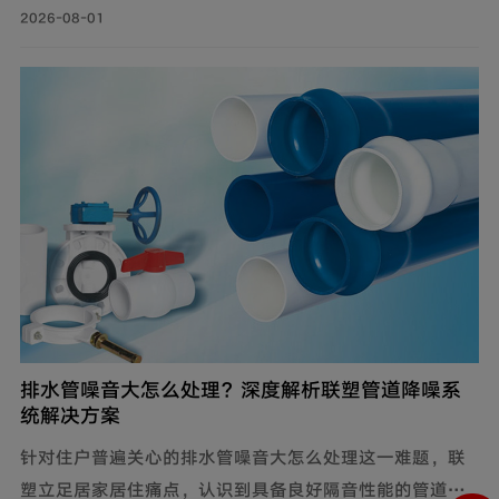
流体输送管道领域，为解决煤矿井下钢制管道腐蚀严重、
2026-08-01
维修成本高、输送阻力大、耐磨性差等问题，自主设计开
发矿用耐磨钢帘线复合管，主要由耐磨层、聚乙烯内管
层、钢帘线增强层、聚乙烯外管层复合而成。
排水管噪音大怎么处理？深度解析联塑管道降噪系
统解决方案
针对住户普遍关心的排水管噪音大怎么处理这一难题，联
塑立足居家居住痛点，认识到具备良好隔音性能的管道系