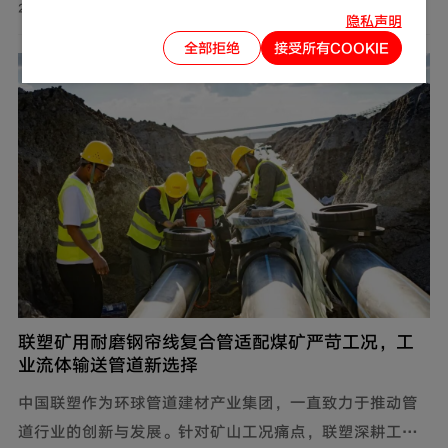
全问题同样需要关注。联塑围绕家装场景打造定制化管道
2026-08-01
隐私声明
解决方案，推出燃气用不锈钢波纹软管，依托过硬产品品
全部拒绝
接受所有COOKIE
质保障家庭用气流畅稳定，为住户营造安心居家环境。
联塑矿用耐磨钢帘线复合管适配煤矿严苛工况，工
业流体输送管道新选择
中国联塑作为环球管道建材产业集团，一直致力于推动管
道行业的创新与发展。针对矿山工况痛点，联塑深耕工业