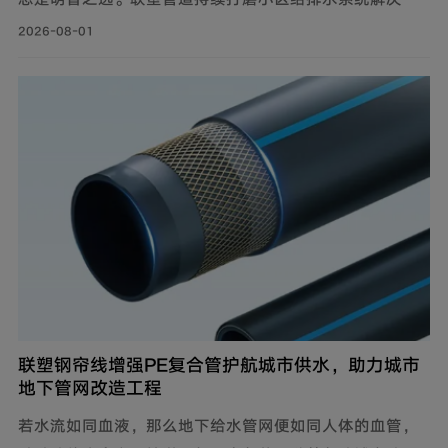
案，推出仿生抗垢系列家装PE-RT采暖管，既满足家庭冬
2026-08-01
季采暖需求，也完善住宅内部水循环体系，为住户打造舒
适健康的家居环境。
联塑钢帘线增强PE复合管护航城市供水，助力城市
地下管网改造工程
若水流如同血液，那么地下给水管网便如同人体的血管，