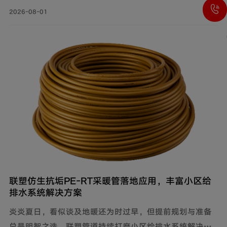
统，能有效降低水流传递的给周围环境带来的影响，付诸
2026-08-01
实际行动科学降噪，创新研制建筑排水降噪系统管道解决
方案，有效减少家庭管道噪音，为追求高品质生活的消费
者带来福音。
联塑仿生抗垢PE‑RT采暖管落地应用，丰富小区给
排水系统解决方案
炎炎夏日，看似谈及地暖还为时过早，但提前规划与准备
总是明智之选。联塑管道持续打磨小区给排水系统解决方