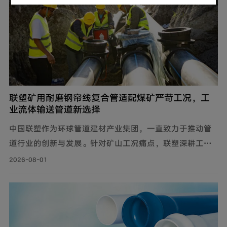
联塑矿用耐磨钢帘线复合管适配煤矿严苛工况，工
业流体输送管道新选择
中国联塑作为环球管道建材产业集团，一直致力于推动管
道行业的创新与发展。针对矿山工况痛点，联塑深耕工业
流体输送管道领域，为解决煤矿井下钢制管道腐蚀严重、
2026-08-01
维修成本高、输送阻力大、耐磨性差等问题，自主设计开
发矿用耐磨钢帘线复合管，主要由耐磨层、聚乙烯内管
层、钢帘线增强层、聚乙烯外管层复合而成。