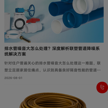
排水管噪音大怎么处理？深度解析联塑管道降噪系
统解决方案
针对住户普遍关心的排水管噪音大怎么处理这一难题，联
塑立足居家居住痛点，认识到具备良好隔音性能的管道系
统，能有效降低水流传递的给周围环境带来的影响，付诸
2026-08-01
实际行动科学降噪，创新研制建筑排水降噪系统管道解决
方案，有效减少家庭管道噪音，为追求高品质生活的消费
者带来福音。