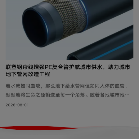
联塑钢帘线增强PE复合管护航城市供水，助力城市
地下管网改造工程
若水流如同血液，那么地下给水管网便如同人体的血管，
默默地将生命之源输送至每一个角落。随着各地城市地下
管网改造工程持续落地，老旧管线迭代升级，联塑给水用
2026-08-01
钢帘线增强PE复合管，以其持久耐用的特性和出色的承压
力，确保水资源在城市中高效稳定地流动，成为城市给水
系统的坚实保障。