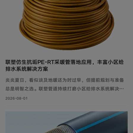
联塑仿生抗垢PE‑RT采暖管落地应用，丰富小区给
排水系统解决方案
炎炎夏日，看似谈及地暖还为时过早，但提前规划与准备
总是明智之选。联塑管道持续打磨小区给排水系统解决方
案，推出仿生抗垢系列家装PE-RT采暖管，既满足家庭冬
2026-08-01
季采暖需求，也完善住宅内部水循环体系，为住户打造舒
适健康的家居环境。