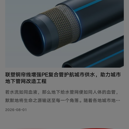
联塑钢帘线增强PE复合管护航城市供水，助力城市
地下管网改造工程
若水流如同血液，那么地下给水管网便如同人体的血管，
默默地将生命之源输送至每一个角落。随着各地城市地下
管网改造工程持续落地，老旧管线迭代升级，联塑给水用
2026-08-01
钢帘线增强PE复合管，以其持久耐用的特性和出色的承压
力，确保水资源在城市中高效稳定地流动，成为城市给水