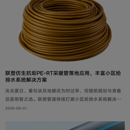
者带来福音。
联塑仿生抗垢PE‑RT采暖管落地应用，丰富小区给
排水系统解决方案
炎炎夏日，看似谈及地暖还为时过早，但提前规划与准备
总是明智之选。联塑管道持续打磨小区给排水系统解决方
案，推出仿生抗垢系列家装PE-RT采暖管，既满足家庭冬
2026-08-01
季采暖需求，也完善住宅内部水循环体系，为住户打造舒
适健康的家居环境。