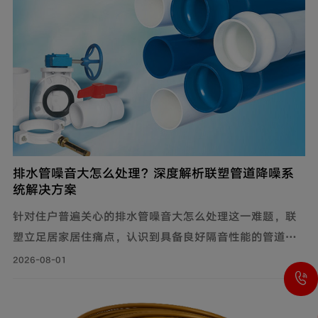
排水管噪音大怎么处理？深度解析联塑管道降噪系
统解决方案
针对住户普遍关心的排水管噪音大怎么处理这一难题，联
塑立足居家居住痛点，认识到具备良好隔音性能的管道系
统，能有效降低水流传递的给周围环境带来的影响，付诸
2026-08-01
实际行动科学降噪，创新研制建筑排水降噪系统管道解决
方案，有效减少家庭管道噪音，为追求高品质生活的消费