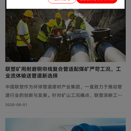
联塑矿用耐磨钢帘线复合管适配煤矿严苛工况，工
业流体输送管道新选择
中国联塑作为环球管道建材产业集团，一直致力于推动管
道行业的创新与发展。针对矿山工况痛点，联塑深耕工业
流体输送管道领域，为解决煤矿井下钢制管道腐蚀严重、
2026-08-01
维修成本高、输送阻力大、耐磨性差等问题，自主设计开
发矿用耐磨钢帘线复合管，主要由耐磨层、聚乙烯内管
层、钢帘线增强层、聚乙烯外管层复合而成。