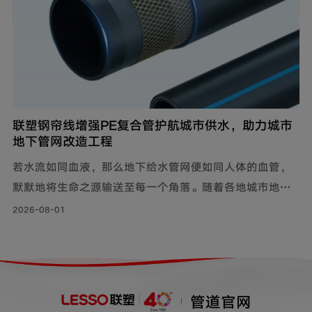
联塑钢帘线增强PE复合管护航城市供水，助力城市
地下管网改造工程
若水流如同血液，那么地下给水管网便如同人体的血管，
默默地将生命之源输送至每一个角落。随着各地城市地下
管网改造工程持续落地，老旧管线迭代升级，联塑给水用
2026-08-01
钢帘线增强PE复合管，以其持久耐用的特性和出色的承压
力，确保水资源在城市中高效稳定地流动，成为城市给水
系统的坚实保障。
管道官网