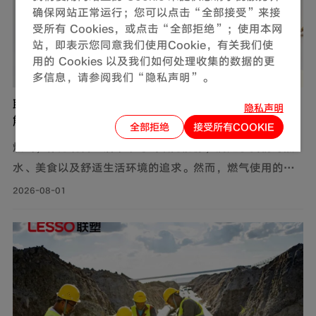
确保网站正常运行；您可以点击“全部接受”来接
受所有 Cookies，或点击“全部拒绝”；使用本网
站，即表示您同意我们使用Cookie，有关我们使
用的 Cookies 以及我们如何处理收集的数据的更
多信息，请参阅我们“隐私声明”。
联塑燃气用不锈钢波纹软管，完善家装定制化管道
隐私声明
解决方案
全部拒绝
接受所有COOKIE
燃气，作为现代生活中不可或缺的能源，满足了我们对热
水、美食以及舒适生活环境的追求。然而，燃气使用的安
全问题同样需要关注。联塑围绕家装场景打造定制化管道
2026-08-01
解决方案，推出燃气用不锈钢波纹软管，依托过硬产品品
质保障家庭用气流畅稳定，为住户营造安心居家环境。