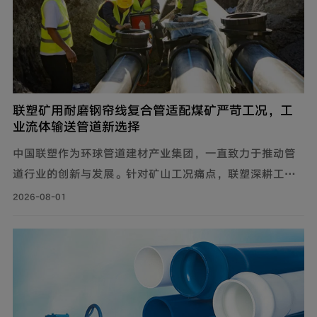
联塑矿用耐磨钢帘线复合管适配煤矿严苛工况，工
业流体输送管道新选择
中国联塑作为环球管道建材产业集团，一直致力于推动管
道行业的创新与发展。针对矿山工况痛点，联塑深耕工业
流体输送管道领域，为解决煤矿井下钢制管道腐蚀严重、
2026-08-01
维修成本高、输送阻力大、耐磨性差等问题，自主设计开
发矿用耐磨钢帘线复合管，主要由耐磨层、聚乙烯内管
层、钢帘线增强层、聚乙烯外管层复合而成。