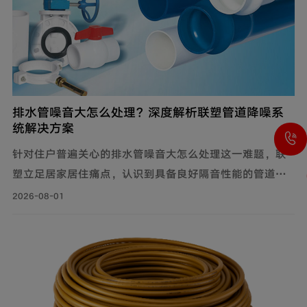
排水管噪音大怎么处理？深度解析联塑管道降噪系
统解决方案
针对住户普遍关心的排水管噪音大怎么处理这一难题，联
塑立足居家居住痛点，认识到具备良好隔音性能的管道系
统，能有效降低水流传递的给周围环境带来的影响，付诸
2026-08-01
实际行动科学降噪，创新研制建筑排水降噪系统管道解决
方案，有效减少家庭管道噪音，为追求高品质生活的消费
者带来福音。