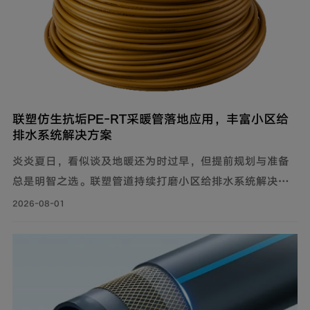
联塑仿生抗垢PE‑RT采暖管落地应用，丰富小区给
排水系统解决方案
炎炎夏日，看似谈及地暖还为时过早，但提前规划与准备
总是明智之选。联塑管道持续打磨小区给排水系统解决方
案，推出仿生抗垢系列家装PE-RT采暖管，既满足家庭冬
2026-08-01
季采暖需求，也完善住宅内部水循环体系，为住户打造舒
适健康的家居环境。