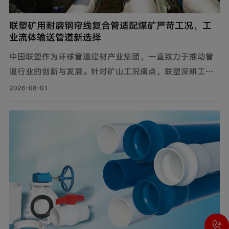
联塑矿用耐磨钢帘线复合管适配煤矿严苛工况，工
业流体输送管道新选择
中国联塑作为环球管道建材产业集团，一直致力于推动管
道行业的创新与发展。针对矿山工况痛点，联塑深耕工业
流体输送管道领域，为解决煤矿井下钢制管道腐蚀严重、
2026-08-01
维修成本高、输送阻力大、耐磨性差等问题，自主设计开
发矿用耐磨钢帘线复合管，主要由耐磨层、聚乙烯内管
层、钢帘线增强层、聚乙烯外管层复合而成。