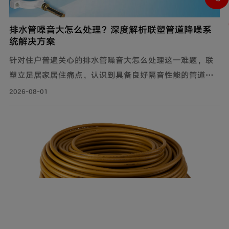
排水管噪音大怎么处理？深度解析联塑管道降噪系
统解决方案
针对住户普遍关心的排水管噪音大怎么处理这一难题，联
塑立足居家居住痛点，认识到具备良好隔音性能的管道系
统，能有效降低水流传递的给周围环境带来的影响，付诸
2026-08-01
实际行动科学降噪，创新研制建筑排水降噪系统管道解决
方案，有效减少家庭管道噪音，为追求高品质生活的消费
者带来福音。