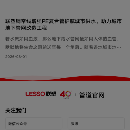
联塑钢帘线增强PE复合管护航城市供水，助力城市
地下管网改造工程
若水流如同血液，那么地下给水管网便如同人体的血管，
默默地将生命之源输送至每一个角落。随着各地城市地下
管网改造工程持续落地，老旧管线迭代升级，联塑给水用
2026-08-01
钢帘线增强PE复合管，以其持久耐用的特性和出色的承压
力，确保水资源在城市中高效稳定地流动，成为城市给水
系统的坚实保障。
管道官网
关注我们
微信公众号
微博