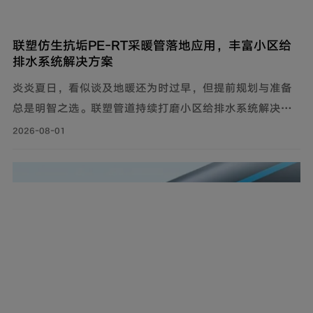
联塑仿生抗垢PE‑RT采暖管落地应用，丰富小区给
排水系统解决方案
炎炎夏日，看似谈及地暖还为时过早，但提前规划与准备
总是明智之选。联塑管道持续打磨小区给排水系统解决方
案，推出仿生抗垢系列家装PE-RT采暖管，既满足家庭冬
2026-08-01
季采暖需求，也完善住宅内部水循环体系，为住户打造舒
适健康的家居环境。