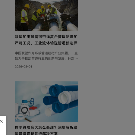
联塑矿用耐磨钢帘线复合管适配煤矿
严苛工况，工业流体输送管道新选择
中国联塑作为环球管道建材产业集团，一直
致力于推动管道行业的创新与发展。针对矿
山工况痛点，联塑深耕工业流体输送管道领
2026-08-01
域，为解决煤矿井下钢制管道腐蚀严重、维
修成本高、输送阻力大、耐磨性差等问题，
自主设计开发矿用耐磨钢帘线复合管，主要
由耐磨层、聚乙烯内管层、钢帘线增强层、
聚乙烯外管层复合而成。
排水管噪音大怎么处理？深度解析联
塑管道降噪系统解决方案