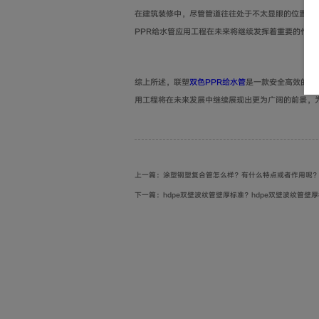
在建筑装修中，尽管管道往往处于不太显眼的位置，
PPR给水管应用工程在未来将继续发挥着重要的作
综上所述，联塑
双色PPR给水管
是一款安全高效的管
用工程将在未来发展中继续展现出更为广阔的前景，
上一篇：涂塑钢塑复合管怎么样？有什么特点或者作用呢
下一篇：hdpe双壁波纹管壁厚标准？hdpe双壁波纹管壁