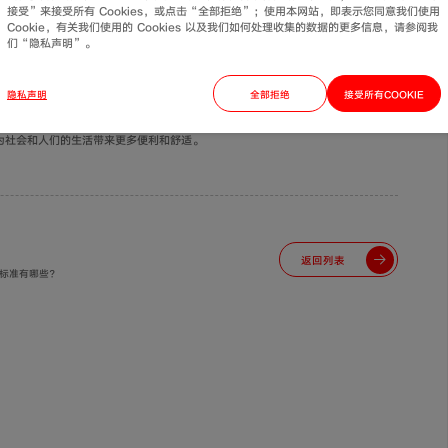
接受”来接受所有 Cookies，或点击“全部拒绝”；使用本网站，即表示您同意我们使用
但其重要性不可忽视。管道的质量直接影响到装修的质量和使用的安全性。双色
Cookie，有关我们使用的 Cookies 以及我们如何处理收集的数据的更多信息，请参阅我
们“隐私声明”。
用，为人们的生活和生产提供更加便捷、高效的解决方案。
隐私声明
全部拒绝
接受所有COOKIE
道产品。随着技术的不断创新和市场的需求不断增长，相信联塑双色PPR给水管应
为社会和人们的生活带来更多便利和舒适。
？
返回列表
厚标准有哪些？