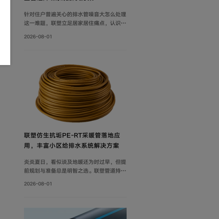
针对住户普遍关心的排水管噪音大怎么处理
这一难题，联塑立足居家居住痛点，认识到
具备良好隔音性能的管道系统，能有效降低
2026-08-01
水流传递的给周围环境带来的影响，付诸实
际行动科学降噪，创新研制建筑排水降噪系
统管道解决方案，有效减少家庭管道噪音，
为追求高品质生活的消费者带来福音。
联塑仿生抗垢PE‑RT采暖管落地应
用，丰富小区给排水系统解决方案
炎炎夏日，看似谈及地暖还为时过早，但提
前规划与准备总是明智之选。联塑管道持续
打磨小区给排水系统解决方案，推出仿生抗
2026-08-01
垢系列家装PE-RT采暖管，既满足家庭冬
季采暖需求，也完善住宅内部水循环体系，
为住户打造舒适健康的家居环境。