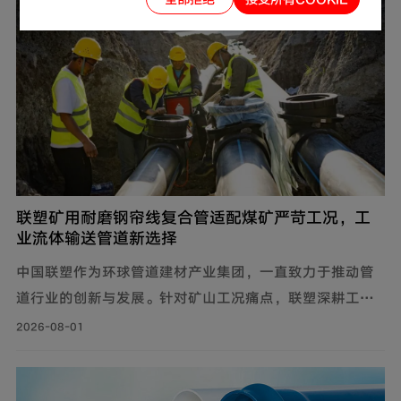
联塑矿用耐磨钢帘线复合管适配煤矿严苛工况，工
业流体输送管道新选择
中国联塑作为环球管道建材产业集团，一直致力于推动管
道行业的创新与发展。针对矿山工况痛点，联塑深耕工业
流体输送管道领域，为解决煤矿井下钢制管道腐蚀严重、
2026-08-01
维修成本高、输送阻力大、耐磨性差等问题，自主设计开
发矿用耐磨钢帘线复合管，主要由耐磨层、聚乙烯内管
层、钢帘线增强层、聚乙烯外管层复合而成。