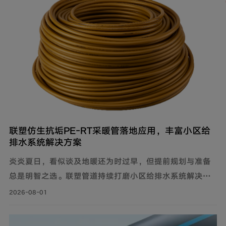
者带来福音。
联塑仿生抗垢PE‑RT采暖管落地应用，丰富小区给
排水系统解决方案
炎炎夏日，看似谈及地暖还为时过早，但提前规划与准备
总是明智之选。联塑管道持续打磨小区给排水系统解决方
案，推出仿生抗垢系列家装PE-RT采暖管，既满足家庭冬
2026-08-01
季采暖需求，也完善住宅内部水循环体系，为住户打造舒
适健康的家居环境。