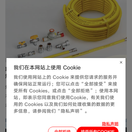
我们在本网站上使用 Cookie
联塑燃气用不锈钢波纹软管，完善家装定制化管道
解决方案
我们使用网站上的 Cookie 来提供您请求的服务并
确保网站正常运行；您可以点击“全部接受”来接
燃气，作为现代生活中不可或缺的能源，满足了我们对热
受所有 Cookies，或点击“全部拒绝”；使用本网
水、美食以及舒适生活环境的追求。然而，燃气使用的安
站，即表示您同意我们使用Cookie，有关我们使
用的 Cookies 以及我们如何处理收集的数据的更
全问题同样需要关注。联塑围绕家装场景打造定制化管道
2026-08-01
多信息，请参阅我们“隐私声明”。
解决方案，推出燃气用不锈钢波纹软管，依托过硬产品品
质保障家庭用气流畅稳定，为住户营造安心居家环境。
隐私声明
全部拒绝
接受所有COOKIE