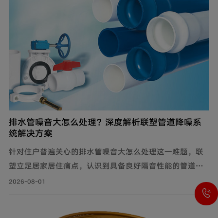
排水管噪音大怎么处理？深度解析联塑管道降噪系
统解决方案
针对住户普遍关心的排水管噪音大怎么处理这一难题，联
塑立足居家居住痛点，认识到具备良好隔音性能的管道系
统，能有效降低水流传递的给周围环境带来的影响，付诸
2026-08-01
实际行动科学降噪，创新研制建筑排水降噪系统管道解决
方案，有效减少家庭管道噪音，为追求高品质生活的消费