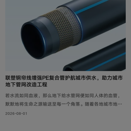
联塑钢帘线增强PE复合管护航城市供水，助力城市
地下管网改造工程
若水流如同血液，那么地下给水管网便如同人体的血管，
默默地将生命之源输送至每一个角落。随着各地城市地下
管网改造工程持续落地，老旧管线迭代升级，联塑给水用
2026-08-01
钢帘线增强PE复合管，以其持久耐用的特性和出色的承压
力，确保水资源在城市中高效稳定地流动，成为城市给水