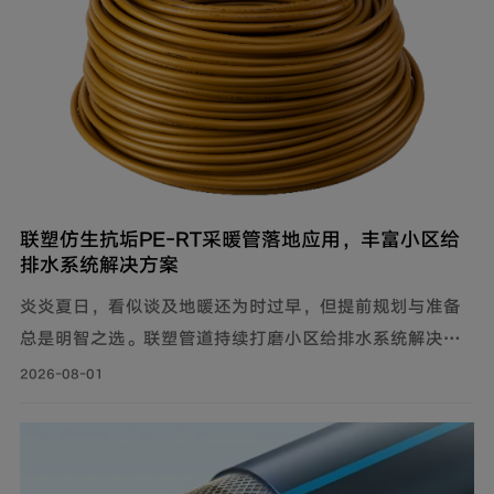
联塑仿生抗垢PE‑RT采暖管落地应用，丰富小区给
排水系统解决方案
炎炎夏日，看似谈及地暖还为时过早，但提前规划与准备
总是明智之选。联塑管道持续打磨小区给排水系统解决方
案，推出仿生抗垢系列家装PE-RT采暖管，既满足家庭冬
2026-08-01
季采暖需求，也完善住宅内部水循环体系，为住户打造舒
适健康的家居环境。