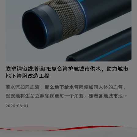
联塑钢帘线增强PE复合管护航城市供水，助力城市
地下管网改造工程
若水流如同血液，那么地下给水管网便如同人体的血管，
默默地将生命之源输送至每一个角落。随着各地城市地下
管网改造工程持续落地，老旧管线迭代升级，联塑给水用
2026-08-01
钢帘线增强PE复合管，以其持久耐用的特性和出色的承压
力，确保水资源在城市中高效稳定地流动，成为城市给水
系统的坚实保障。