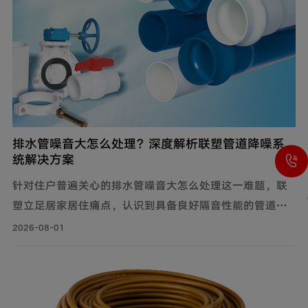
排水管噪音大怎么处理？深度解析联塑管道降噪系
统解决方案
针对住户普遍关心的排水管噪音大怎么处理这一难题，联
塑立足居家居住痛点，认识到具备良好隔音性能的管道系
统，能有效降低水流传递的给周围环境带来的影响，付诸
2026-08-01
实际行动科学降噪，创新研制建筑排水降噪系统管道解决
方案，有效减少家庭管道噪音，为追求高品质生活的消费
者带来福音。