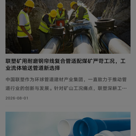
联塑矿用耐磨钢帘线复合管适配煤矿严苛工况，工
业流体输送管道新选择
中国联塑作为环球管道建材产业集团，一直致力于推动管
道行业的创新与发展。针对矿山工况痛点，联塑深耕工业
流体输送管道领域，为解决煤矿井下钢制管道腐蚀严重、
2026-08-01
维修成本高、输送阻力大、耐磨性差等问题，自主设计开
发矿用耐磨钢帘线复合管，主要由耐磨层、聚乙烯内管
层、钢帘线增强层、聚乙烯外管层复合而成。