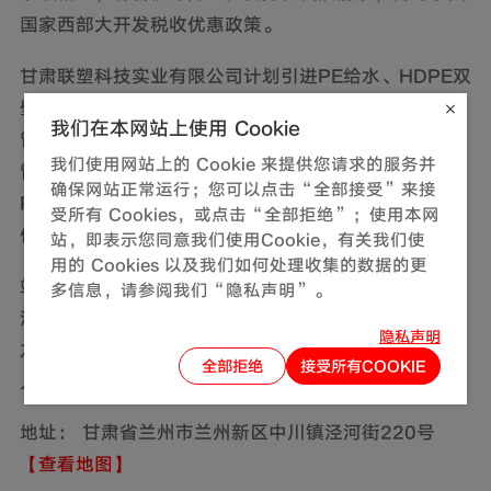
国家西部大开发税收优惠政策。
甘肃联塑科技实业有限公司计划引进PE给水、HDPE双
壁、中空壁缠绕管钢带管、PPR给水、PE-RT采暖
我们在本网站上使用 Cookie
管、双壁管等。可生产直径110mm-2200mm的市政
我们使用网站上的 Cookie 来提供您请求的服务并
管道；生产饮水、排水及供热采暖管道的PE、PPR、
确保网站正常运行；您可以点击“全部接受”来接
PE-RT挤出生产线，可生产各种规格的管材及各类管
受所有 Cookies，或点击“全部拒绝”；使用本网
件。
站，即表示您同意我们使用Cookie，有关我们使
用的 Cookies 以及我们如何处理收集的数据的更
站在新的发展起点，我们将秉承“为居者构筑轻松生
多信息，请参阅我们“隐私声明”。
活”的品牌信仰，始终坚持“以质量为生命、以科技为
隐私声明
龙头、以顾客满意为宗旨”的经营方针，为改善和提高
全部拒绝
接受所有COOKIE
人们的生活品质做出自己的贡献。
地址： 甘肃省兰州市兰州新区中川镇泾河街220号
【查看地图】