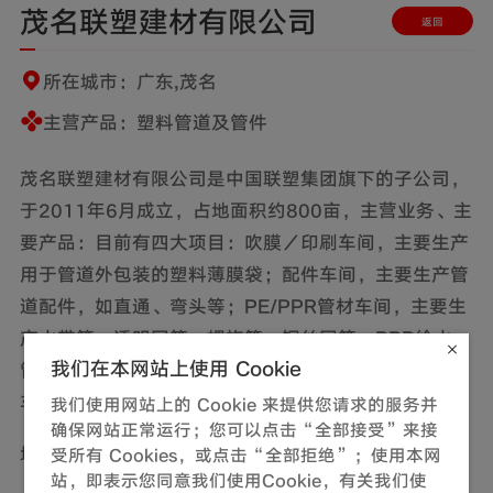
茂名联塑建材有限公司
返回
所在城市：广东,茂名
主营产品：塑料管道及管件
茂名联塑建材有限公司是中国联塑集团旗下的子公司，
于2011年6月成立，占地面积约800亩，主营业务、主
要产品：目前有四大项目：吹膜／印刷车间，主要生产
用于管道外包装的塑料薄膜袋；配件车间，主要生产管
道配件，如直通、弯头等；PE/PPR管材车间，主要生
产水带管、透明网管、螺旋管、钢丝网管、PPR给水
我们在本网站上使用 Cookie
管、PVC透明家装管、HDPE双壁波纹管等；PVC管材
车间，主要生产PVC给水、排水、线槽、线管等。
我们使用网站上的 Cookie 来提供您请求的服务并
确保网站正常运行；您可以点击“全部接受”来接
地址：广东省茂名市腈东路198号
【查看地图】
受所有 Cookies，或点击“全部拒绝”；使用本网
站，即表示您同意我们使用Cookie，有关我们使