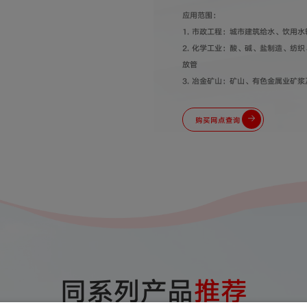
应用范围：
1. 市政工程：城市建筑给水、饮用水
2. 化学工业：酸、碱、盐制造、纺
放管
3. 冶金矿山：矿山、有色金属业矿
4. 消防用水：城市消防供水输送
5. 农业灌溉用管
购买网点查询
同系列产品
推荐