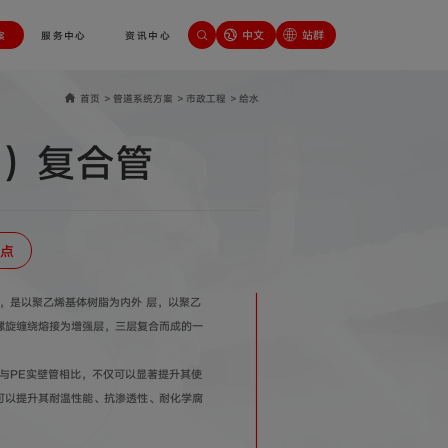
中文
站群
案
服务中心
资讯中心
首页
>
管道系统方案
>
市政工程
>
给水
E）复合管
点
，是以聚乙烯基体树脂为内外 层，以聚乙
螺旋缠绕熔接为増强层，三层复合而成的一
与PE实壁管相比，不仅可以显著提升其使
可以提升其耐温性能、抗渗透性、耐化学腐