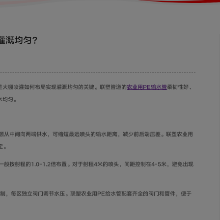
灌溉均匀？
是大棚喷灌如何布局实现灌溉均匀的关键。联塑管道的
农业用PE输水管
柔韧性好、
水均匀。
水源从中间向两端供水，可缩短最远喷头的输水距离，减少前后端压差。联塑农业用
定。
般按射程的1.0-1.2倍布置。对于射程4米的喷头，间距控制在4-5米，避免出现
区控制，每区独立阀门调节水压。联塑农业用PE给水管配套齐全的阀门和管件，便于