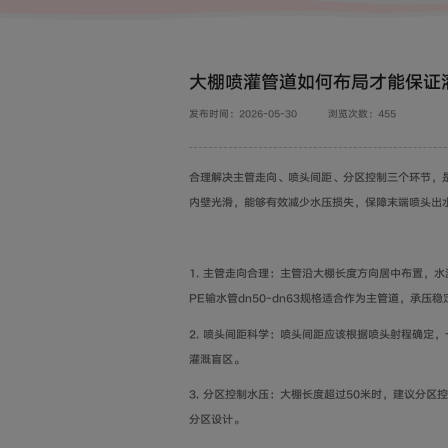
大棚喷灌管道如何布局才能保证
发布时间：2026-05-30
浏览次数：455
合理解决主管走向、喷头间距、分区控制三个环节，
内壁光滑，能够有效减少水压损失，保障末端喷头出
1. 主管走向合理：主管沿大棚长度方向居中布置，
PE输水管dn50-dn63规格适合作为主管道，承压稳
2. 喷头间距科学：喷头间距应该根据喷头射程确定，一
灌溉盲区。
3. 分区控制水压：大棚长度超过50米时，建议分
分区设计。