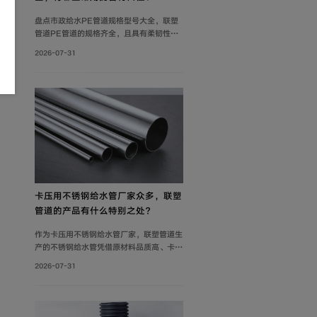
盘点市政给水PE管道规格型号大全，联塑
管道PE管道的规格齐全，且具有柔韧性
好、耐腐蚀性强、质轻、抗冲击性能优良等
2026-07-31
特点，广泛应用于市政供水系统、建筑给水
系统等。管材分PE80与PE100两个系列。
其中，中小口径（dn20-dn110）用于支
管及小区给水，大口径（dn125-
dn1600）用于市政主干管。
卡压用不锈钢给水管厂家众多，联塑
管道的产品有什么特别之处？
作为卡压用不锈钢给水管厂家，联塑管道生
产的不锈钢给水管凭借原材料品质高、卡压
连接可靠及规格齐全等优势，广泛应用于建
2026-07-31
筑给水、冷却循环水系统、气体输送等场
景。