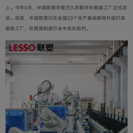
上。今年5月，中国联塑孕育已久的数字化智能工厂正式启
动。目前，中国联塑已在全国23个生产基地联网升级打造
智能工厂，在管道制造行业中走在前列。