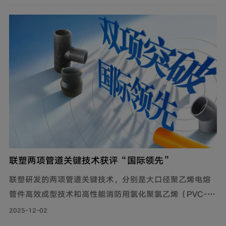
场覆盖力。联塑致力于技术研发，推动管道产品的多元化
和高性能化，拥有众多专利和研发平台，参与制定多项行
业标准。其研发的关键技术被评为国际领先，展现了联塑
在行业中的技术实力和社会责任。
联塑两项管道关键技术获评“国际领先”
联塑研发的两项管道关键技术，分别是大口径聚乙烯电熔
管件高效成型技术和高性能消防用氯化聚氯乙烯（PVC-
C）管道系统，均通过了科技成果鉴定，达到国际领先水
2025-12-02
平。这些技术解决了管道系统中的多项技术难题，提升了