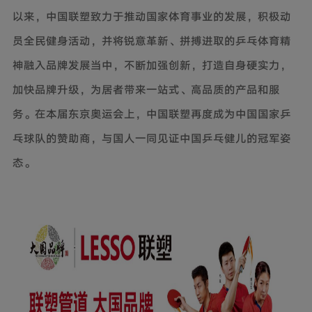
以来，中国联塑致力于推动国家体育事业的发展，积极动
员全民健身活动，并将锐意革新、拼搏进取的乒乓体育精
神融入品牌发展当中，不断加强创新，打造自身硬实力，
加快品牌升级，为居者带来一站式、高品质的产品和服
务。在本届东京奥运会上，中国联塑再度成为中国国家乒
乓球队的赞助商，与国人一同见证中国乒乓健儿的冠军姿
态。