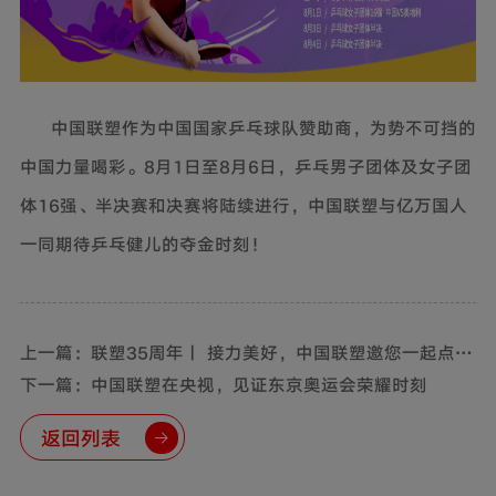
中国联塑作为中国国家乒乓球队赞助商，为势不可挡的
中国力量喝彩。8月1日至8月6日，乒乓男子团体及女子团
体16强、半决赛和决赛将陆续进行，中国联塑与亿万国人
一同期待乒乓健儿的夺金时刻！
上一篇：联塑35周年丨 接力美好，中国联塑邀您一起点亮
美好生活
下一篇：中国联塑在央视，见证东京奥运会荣耀时刻
返回列表