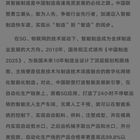
其智能制造是中国制造高速高质发展的必经之路。中国联
塑勇立潮头，敢为人先，争做行业先行者，加速迈入智能
制造快车道，实现从“制造”到“智造”的阔步。
在5G、物联网的技术驱动下，智能制造成为全球制造
业发展的大方向。2015年，国务院正式颁布《中国制造
2025》，为我国未来10年制造业设计了顶层规划和路线
图，主线便是信息技术与制造技术深度融合的数字化网络
化智能化制造。对此，中国联塑打造智能发展新引擎，在
自动化生产链条上，搭载5G应用，打造了24小时不停歇运
转的智能无人生产车间，无需人工干预，就可以在智能系
统的控制下，实现自动配料、供料、注塑成型，并在模具
内实现自动剪水口，之后由机械手取出产品和水口，并分
类投放，自动化生产线的产品合格率更是高达99.8%以