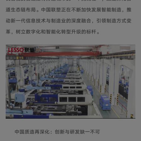
道生态链布局。中国联塑正在不断加快发展智能制造，推
动新一代信息技术与制造业的深度融合，引领制造方式变
革，树立数字化和智能化转型升级的标杆。
中国质造再深化：创新与研发缺一不可