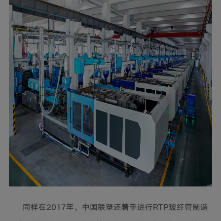
同样在2017年，中国联塑还着手进行RTP玻纤管制造