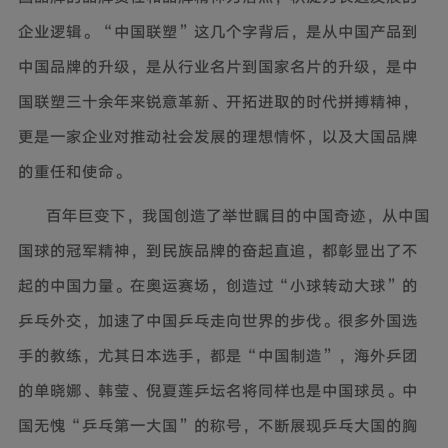
企业逻辑。“中国联塑”这几个字背后，是从中国产品到
中国品牌的升级，是从行业名片到国家名片的升级，是中
国联塑三十余年来锐意革新、开拓进取的时代拼搏精神，
更是一家企业对推动社会发展的理想情怀，以及大国品牌
的重任和使命。
百年巨变下，我国创造了举世瞩目的中国奇迹，从中国
国球的冠军精神，到民族品牌的奋起直追，都彰显出了不
起的中国力量。在奥运赛场，创造过“小球转动大球”的
乒乓外交，加速了中国乒乓走向世界的步伐。很多外国选
手的教练，尤其日本选手，都是“中国制造”，海外乒团
的单晓娜、韩莹、倪夏莲乒坛名将同样也是中国球员。中
国无愧“乒乓第一大国”的称号，不断展现乒乓大国的胸