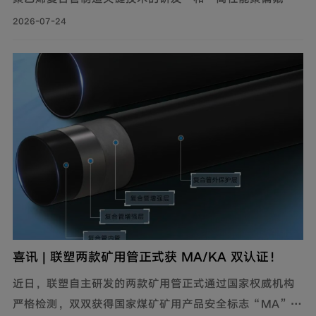
烯（PVDF）管道制造关键技术的研发”通过了中国轻工业
2026-07-24
联合会组织的科技成果鉴定，分别达到国际领先、国际先
进水平。
喜讯 | 联塑两款矿用管正式获 MA/KA 双认证！
近日，联塑自主研发的两款矿用管正式通过国家权威机构
严格检测，双双获得国家煤矿矿用产品安全标志“MA”及