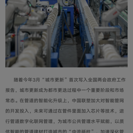
随着今年3月“城市更新”首次写入全国两会政府工作
报告，城市更新成为都市更迭过程中一个重要阶段和市场
常态。在管道的智能化升级上，中国联塑加大对智能管网
的开发投入，未来可通过在管件里面加入芯片等技术，进
行管道数字化联网管理，为城市公共管理水平赋能，以质
优智能的管道建材打造城市的“中流砥柱”，加速深化管