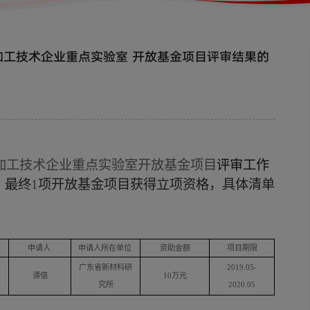
加工技术企业重点实验室 开放基金项目评审结果的
加工技术企业重点实验室开放基金项目
评审工作
，
最终
1
项开放基金项目获得立项资格，具体清单
申请人
申请人所在单位
资助金额
项目期限
广东省新材料研
2019.05-
谭僖
10
万元
究所
2020.05