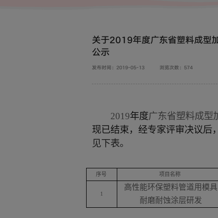
关于2019年度广东省塑料成型
公示
发布时间：2019-05-13
浏览次数：574
2019
年度
广东省塑料成型
现已结束，经专家评审决议后
见下表。
序号
项目名称
高性能环保塑料管道用模具
1
耐磨耐蚀涂层研发