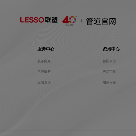
管道官网
服务中心
资讯中心
服务网点
新闻中心
用户服务
产品百科
追溯查询
知识问答