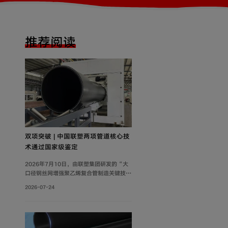
推荐阅读
双项突破 | 中国联塑两项管道核心技
术通过国家级鉴定
2026年7月10日，由联塑集团研发的“大
口径钢丝网增强聚乙烯复合管制造关键技术
的研发”和“高性能聚偏氟乙烯（PVDF）
2026-07-24
管道制造关键技术的研发”通过了中国轻工
业联合会组织的科技成果鉴定，分别达到国
际领先、国际先进水平。