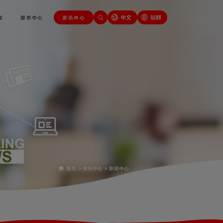
中文
站群
案
服务中心
资讯中心
首页
>
资讯中心
>
新闻中心