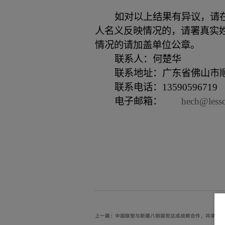
如对以上结果有异议，请
人名义反映情况的，请署真实
情况的请加盖单位公章。
联系人：何楚华
联系地址：广东省佛山市
联系电话：
13590596719
电子邮箱：
hech@less
上一篇：中国联塑与新疆八钢国贸达成战略合作，共享新