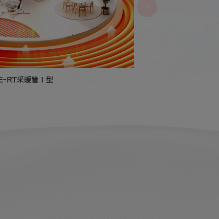
-RT采暖管Ⅰ型