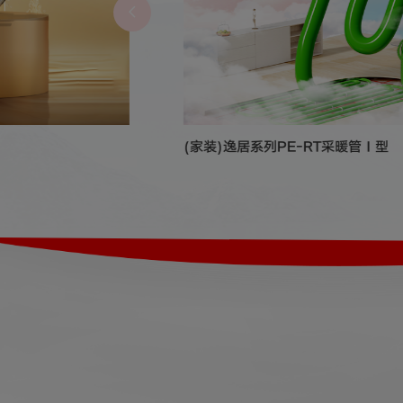
(家装)逸居系列PE-RT采暖管Ⅰ型