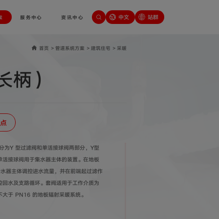
中文
站群
案
服务中心
资讯中心
首页
>
管道系统方案
>
建筑住宅
>
采暖
长柄）
点
)分为Y 型过滤阀和单活接球阀两部分，Y型
单活接球阀用于集水器主体的装置。在地板
分水器主体调控进水流量，并在前端起过滤作
控回水及支路循环。套阀适用于工作介质为
不大于 PN16 的地板辐射采暖系统。