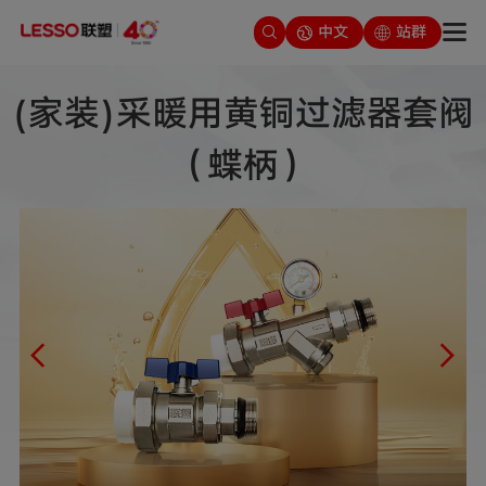
中文
站群
(家装)采暖用黄铜过滤器套阀
（蝶柄）