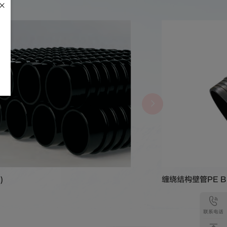
)
缠绕结构壁管PE B
联系电话