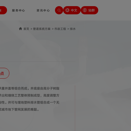
中文
站群
案
服务中心
资讯中心
首页
>
管道系统方案
>
市政工程
>
排水
点
承重井盖等组合而成。井底座由高分子树脂
挤出和缠绕工艺整体预制成型，高度调整方
构性。井可与埋地塑料排水管组合成一个无
扰城市地下管网发展的难题。