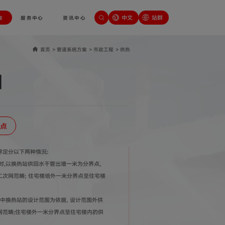
中文
站群
案
服务中心
资讯中心
首页
>
管道系统方案
>
市政工程
>
供热
Ⅱ
点
定分以下两种情況:
时,以换热站供回水干管出墻一米为分界点,
次网范畴; 住宅楼培外一米分界点至住宅楼
纸中换热站的设计范围为依据, 设计范围外供
网范畴;住宅楼外一米分界点至住宅楼内的供