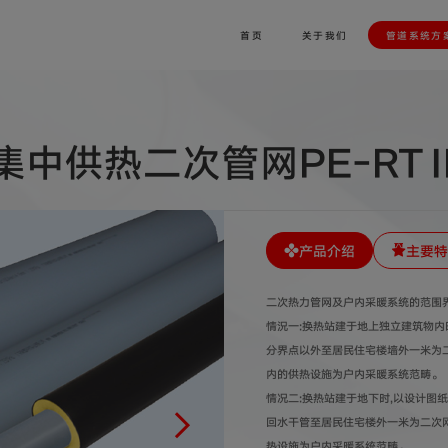
首页
关于我们
管道系统方
集中供热二次管网PE-RT
产品介绍
主要特
二次热力管网及户内采暖系统的范围界
情況一:换热站建于地上独立建筑物内
分界点以外至居民住宅楼墙外一米为二
内的供热设施为户内采暖系统范畴。
情况二:换热站建于地下时,以设计图
回水干管至居民住宅楼外一米为二次
热设施为户内采暖系统范畴。